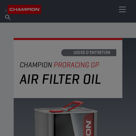
TROUVEZ VOTRE LUBRIFIANT
Trouver un point de vente
À propos de Champion
Produits
français
Actualités
LIQUIDES D’ENTRETIEN
CHAMPION
PRORACING GP
AIR FILTER OIL