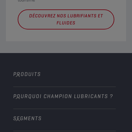
DÉCOUVREZ NOS LUBRIFIANTS ET
FLUIDES
PRODUITS
POURQUOI CHAMPION LUBRICANTS ?
Voitures de tourisme
Bus et Camions
SEGMENTS
À propos de l’entreprise
Construction et exploitation minière
Technologie