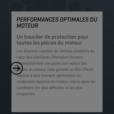
PERFORMANCES OPTIMALES DU
P
MOTEUR
P
c
Un bouclier de protection pour
p
toutes les pièces du moteur
Le
Les diverses couches de chimies d’additifs au
mi
cœur des lubrifiants Champion forment
pe
immédiatement une protection autour des
le
pièces du moteur. Cela garantit un film d’huile
Ce
robuste à tout moment, permettant un
mo
rendement maximal du moteur, même dans les
op
conditions les plus difficiles et les plus
exigeantes.