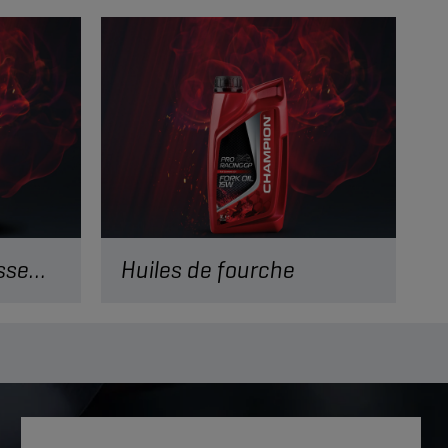
Liquides de refroidissement
Huiles de fourche
 est
Un autre produit dont votre moto ne
e votre
pourrait se passer ! Profitez d’un
r contre
contrôle optimal de l’amortissement
avec nos huiles de fourche !
EN SAVOIR PLUS