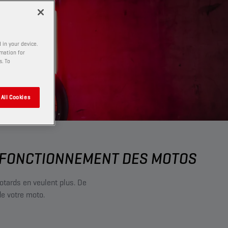
 in your device.
rmation for
s. To
All Cookies
N FONCTIONNEMENT DES MOTOS
otards en veulent plus. De
de votre moto.