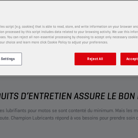
on, etc.
les script (e.g. cookies) that is able to read, store, and write information on your browser and
on processed by this script includes data related to your browsing activity. We use this info
ses. You can reject all non-essential processing by choosing to accept only necessary cookie
our choice and learn more click Cookie Policy to adjust your preferences.
 Settings
Reject All
Accept 
UITS D’ENTRETIEN ASSURE LE BO
es lubrifiants pour motos se sont contenté du minimum. Mais les m
 route. Champion Lubricants répond à vos besoins pour prendre soin 