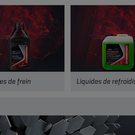
es de frein
ge optimal pour votre moto,
Le liquide de refroidissement
rès virage, course après
essentiel aux performances d
Découvrez nos liquides de
moto, car il protège le moteu
la surchauffe.
OIR PLUS
EN SAVOIR PLUS