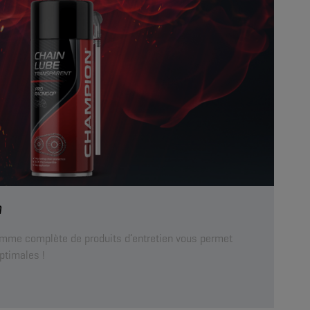
n
gamme complète de produits d’entretien vous permet
ptimales !