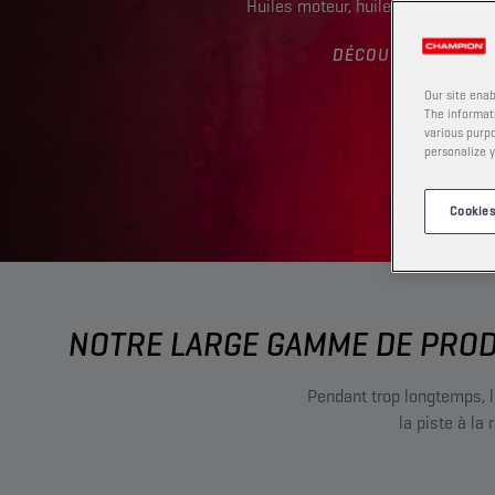
Huiles moteur, huile de transmissi
DÉCOUVREZ
Our site enab
The informati
various purpo
personalize y
Cookies
NOTRE LARGE GAMME DE PROD
Pendant trop longtemps, l
la piste à la