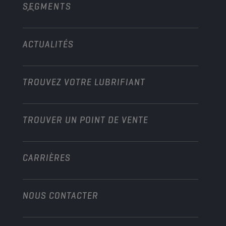
SEGMENTS
À propos de l’entreprise
Construction et exploitation minière
Technologie
Agriculture
ACTUALITÉS
Véhicules légers
Partenariats dans les sports mécaniques
Jardinage
Motos
Boostez votre activité
Moto et Véhicules tout-terrain
TROUVEZ VOTRE LUBRIFIANT
Poids lourds
Devenir distributeur
Industrie
TROUVER UN POINT DE VENTE
Marine
Autre
CARRIÈRES
NOUS CONTACTER