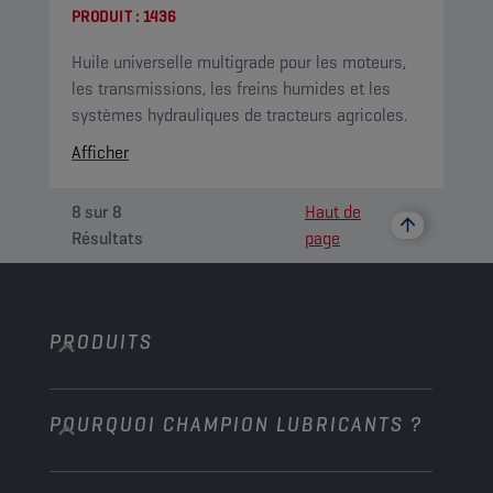
PRODUIT :
1436
Huile universelle multigrade pour les moteurs,
les transmissions, les freins humides et les
systèmes hydrauliques de tracteurs agricoles.
Afficher
8
sur
8
Haut de
Résultats
page
PRODUITS
POURQUOI CHAMPION LUBRICANTS ?
Voitures de tourisme
Bus et Camions