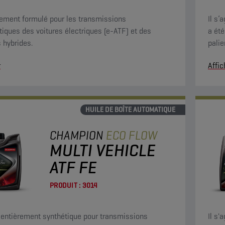
ement formulé pour les transmissions
Il s’
iques des voitures électriques (e-ATF) et des
a ét
s hybrides.
paliers. Il offre une protection anti-u
des c
r
Affic
HUILE DE BOÎTE AUTOMATIQUE
CHAMPION
ECO FLOW
MULTI VEHICLE
ATF FE
PRODUIT :
3014
 entièrement synthétique pour transmissions
Il s'