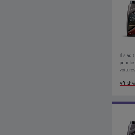
Il s'ag
pour le
voiture
fonctio
Affiche