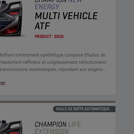
ENERGY
MULTI VEHICLE
ATF
PRODUIT :
3010
brifiant entièrement synthétique composé d'huiles de
 hautement raffinées et soigneusement sélectionnées
 transmissions automatiques, répondant aux exigences
 majorité des constructeurs américains, japonais et
her
péens.
HUILE DE BOÎTE AUTOMATIQUE
CHAMPION
LIFE
EXTENSION