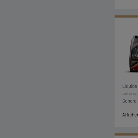
Liquide
automat
General
applicat
Affiche
sont r