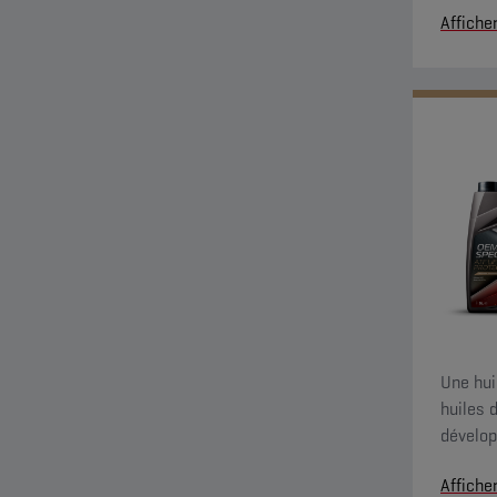
Affiche
de vite
Une hui
huiles 
dévelop
d'assur
Affiche
changem