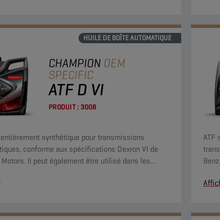
HUILE DE BOÎTE AUTOMATIQUE
CHAMPION
OEM
SPECIFIC
ATF D VI
PRODUIT :
3008
 entièrement synthétique pour transmissions
ATF 
iques, conforme aux spécifications Dexron VI de
tran
 Motors. Il peut également être utilisé dans les
Benz
ions pour lesquelles les types Dexron II et Dexron III
9 ra
r
Affic
ecommandés.