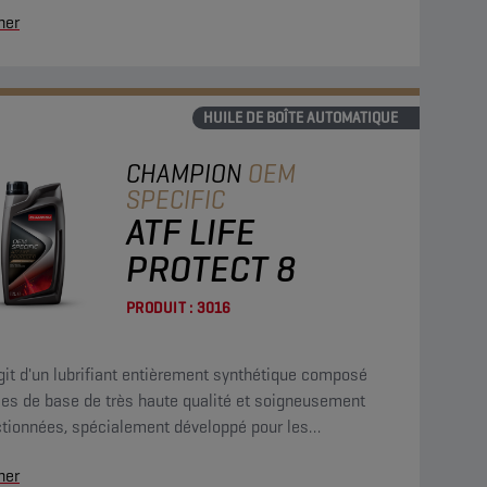
her
lité à l'oxydation et d'excellentes propriétés anti-
ion et anti-usure. Il permet de réaliser des économies
rburant exceptionnelles et répond aux exigences de la
art des toutes dernières transmissions automatiques
HUILE DE BOÎTE AUTOMATIQUE
 et GM.
CHAMPION
OEM
SPECIFIC
ATF LIFE
PROTECT 8
PRODUIT :
3016
agit d'un lubrifiant entièrement synthétique composé
les de base de très haute qualité et soigneusement
ctionnées, spécialement développé pour les
missions automatiques ZF à 6, 8 et 9 rapports.
her