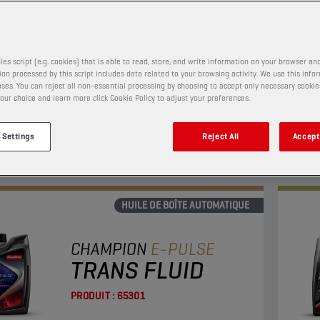
PRODUIT :
65300
les script (e.g. cookies) that is able to read, store, and write information on your browser and
on processed by this script includes data related to your browsing activity. We use this info
e qualité supérieure pour transmissions et
Huile
ses. You can reject all non-essential processing by choosing to accept only necessary cookie
plicateur E-DCT destinée aux transmissions
véhic
our choice and learn more click Cookie Policy to adjust your preferences.
iées.
 Settings
Reject All
Accept 
r
Affic
HUILE DE BOÎTE AUTOMATIQUE
CHAMPION
E-PULSE
TRANS FLUID
PRODUIT :
65301