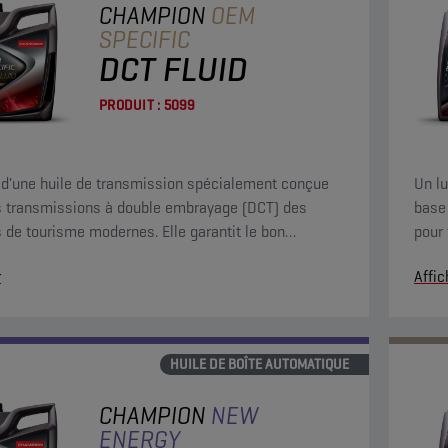
CHAMPION
OEM
SPECIFIC
DCT FLUID
PRODUIT :
5099
it d'une huile de transmission spécialement conçue
Un lu
s transmissions à double embrayage (DCT) des
base
s de tourisme modernes. Elle garantit le bon
pour
nnement de ces boîtes de vitesses.
de la
r
Affic
euro
HUILE DE BOÎTE AUTOMATIQUE
CHAMPION
NEW
ENERGY