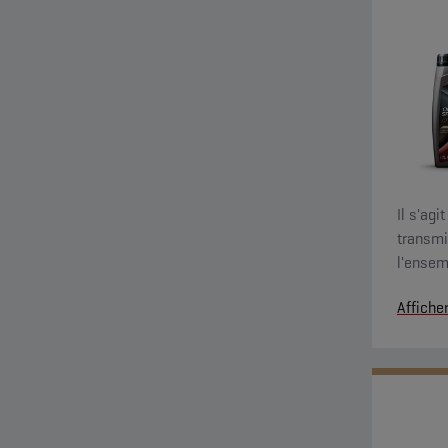
Il s'agi
transmi
l'ensem
Sport. I
Affiche
ainsi q