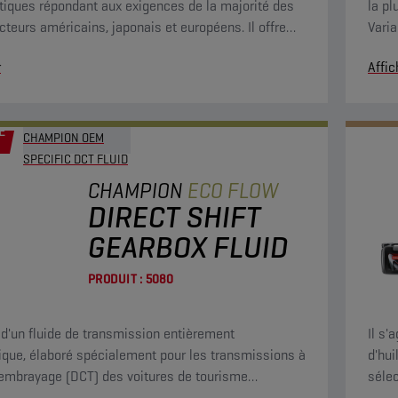
iques répondant aux exigences de la majorité des
la pl
cteurs américains, japonais et européens. Il offre
Varia
ellente stabilité contre l'oxydation et des propriétés
équip
r
Affic
ure supérieures.
prote
carac
É
CHAMPION OEM
SPECIFIC DCT FLUID
CHAMPION
ECO FLOW
DIRECT SHIFT
GEARBOX FLUID
PRODUIT :
5080
it d'un fluide de transmission entièrement
Il s'
ique, élaboré spécialement pour les transmissions à
d'hui
embrayage (DCT) des voitures de tourisme
séle
s. Il garantit le bon fonctionnement de ces boîtes
possé