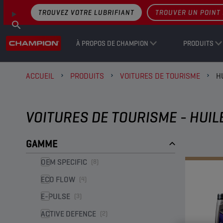
TROUVEZ VOTRE LUBRIFIANT
TROUVER UN POINT 
À PROPOS DE CHAMPION
PRODUITS
ACCUEIL
PRODUITS
VOITURES DE TOURISME
H
VOITURES DE TOURISME - HUIL
GAMME
OEM SPECIFIC
(8)
ECO FLOW
(4)
E-PULSE
(3)
ACTIVE DEFENCE
(2)