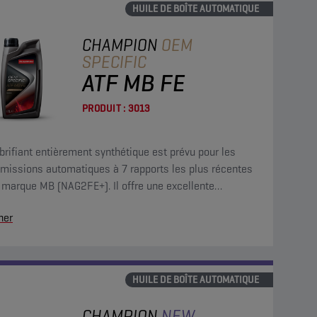
HUILE DE BOÎTE AUTOMATIQUE
CHAMPION
OEM
SPECIFIC
ATF MB FE
PRODUIT :
3013
brifiant entièrement synthétique est prévu pour les
smissions automatiques à 7 rapports les plus récentes
 marque MB (NAG2FE+). Il offre une excellente
tance à la friction et permet de réaliser des
her
omies de carburant.
HUILE DE BOÎTE AUTOMATIQUE
CHAMPION
NEW