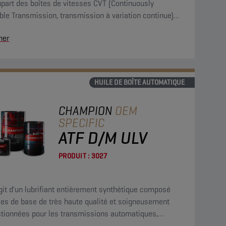
upart des boîtes de vitesses CVT (Continuously
ble Transmission, transmission à variation continue)
ées de courroies ou de chaînes en acier. Il offre une
her
ction optimale contre l'usure ainsi que des
téristiques de friction stables.
HUILE DE BOÎTE AUTOMATIQUE
CHAMPION
OEM
SPECIFIC
ATF D/M ULV
PRODUIT :
3027
agit d'un lubrifiant entièrement synthétique composé
les de base de très haute qualité et soigneusement
ctionnées pour les transmissions automatiques,
dant un indice de viscosité très élevé, une excellente