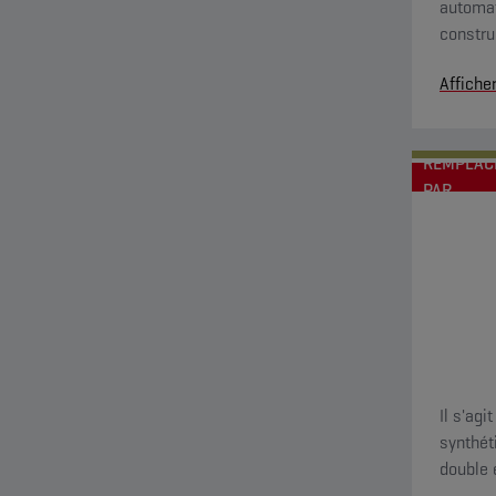
automat
constru
une exc
Affiche
anti-us
REMPLAC
PAR
Il s'ag
synthét
double 
moderne