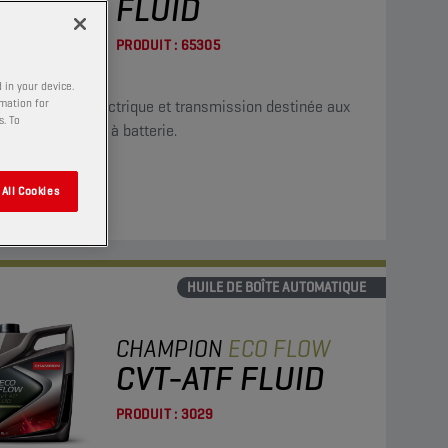
FLUID
PRODUIT :
65305
 in your device.
rmation for
 pour moteur électrique et transmission destinée aux
s. To
ules électriques à batterie.
All Cookies
her
HUILE DE BOÎTE AUTOMATIQUE
CHAMPION
ECO FLOW
CVT-ATF FLUID
PRODUIT :
3029