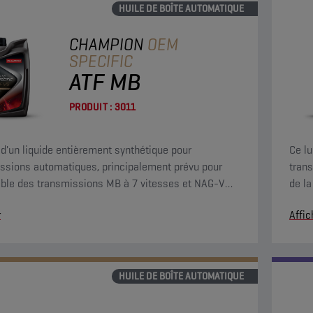
HUILE DE BOÎTE AUTOMATIQUE
CHAMPION
OEM
SPECIFIC
ATF MB
PRODUIT :
3011
t d'un liquide entièrement synthétique pour
Ce lu
ssions automatiques, principalement prévu pour
tran
ble des transmissions MB à 7 vitesses et NAG-V
de la
l offre d'excellentes propriétés anti-friction durables,
résis
r
Affic
ue des performances optimales.
écon
HUILE DE BOÎTE AUTOMATIQUE