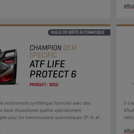
r
Affic
sses.
stabi
frict
de ca
plup
HUILE DE BOÎTE AUTOMATIQUE
Ford
CHAMPION
OEM
SPECIFIC
ATF LIFE
PROTECT 6
PRODUIT :
3012
le entièrement synthétique formulée avec des
Il s'
de base d'excellente qualité spécialement
d'hui
pée pour les transmissions automatiques ZF-6, afin
séle
er un fonctionnement sans problème et un
trans
r
Affic
ent de vitesse tout en douceur.