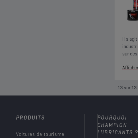
Il s'ag
industr
sur des
sensibl
Affiche
13
sur
13
PRODUITS
POURQUOI
CHAMPION
LUBRICANTS 
Voitures de tourisme