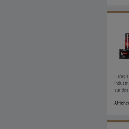
Il s'ag
industr
sur des
sensibl
Affiche