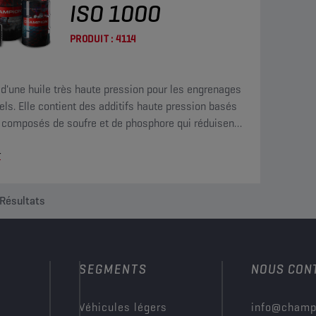
ISO 1000
PRODUIT :
4114
it d'une huile très haute pression pour les engrenages
iels. Elle contient des additifs haute pression basés
 composés de soufre et de phosphore qui réduisent
ement le frottement et empêchent l'usure.
r
Résultats
SEGMENTS
NOUS CON
?
Véhicules légers
info@champ