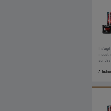
Il s'ag
industr
sur des
sensibl
Affiche