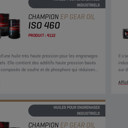
INDUSTRIELS
CHAMPION
EP GEAR OIL
ISO 460
PRODUIT :
4112
it d'une huile très haute pression pour les engrenages
Il s'
iels. Elle contient des additifs haute pression basés
indus
 composés de soufre et de phosphore qui réduisent
sur 
ement le frottement et empêchent l'usure.
sensi
r
Affic
HUILES POUR ENGRENAGES
INDUSTRIELS
CHAMPION
EP GEAR OIL