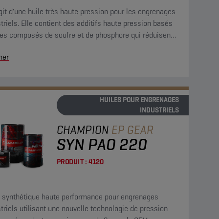
agit d'une huile très haute pression pour les engrenages
triels. Elle contient des additifs haute pression basés
des composés de soufre et de phosphore qui réduisent
blement le frottement et empêchent l'usure.
her
HUILES POUR ENGRENAGES
INDUSTRIELS
CHAMPION
EP GEAR
SYN PAO 220
PRODUIT :
4120
e synthétique haute performance pour engrenages
triels utilisant une nouvelle technologie de pression