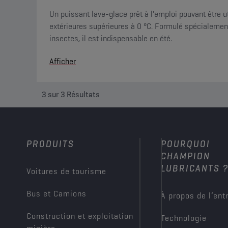
Un puissant lave-glace prêt à l'emploi pouvant être u
extérieures supérieures à 0 °C. Formulé spécialemen
insectes, il est indispensable en été.
Afficher
3
sur
3
Résultats
PRODUITS
POURQUOI
CHAMPION
LUBRICANTS 
Voitures de tourisme
Bus et Camions
À propos de l’ent
Construction et exploitation
Technologie