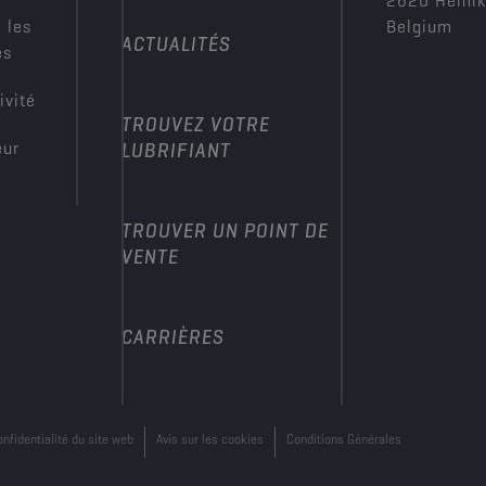
2620 Hemi
 les
Belgium
ACTUALITÉS
es
ivité
TROUVEZ VOTRE
eur
LUBRIFIANT
TROUVER UN POINT DE
VENTE
CARRIÈRES
onfidentialité du site web
Avis sur les cookies
Conditions Générales