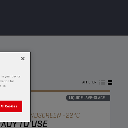
 in your device.
rmation for
AFFICHER
s. To
LIQUIDE LAVE-GLACE
All Cookies
AMPION
WINDSCREEN -22°C
ADY TO USE