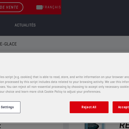
DE VENTE
FRANÇAIS
ACTUALITÉS
VE-GLACE
GLACE
les script (e.g. cookies) that is able to read, store, and write information on your browser and
on processed by this script includes data related to your browsing activity. We use this info
ses. You can reject all non-essential processing by choosing to accept only necessary cookie
our choice and learn more click Cookie Policy to adjust your preferences.
LIQUIDE LAVE-GLACE
 Settings
Reject All
Accept 
REEN
CH
E
RE