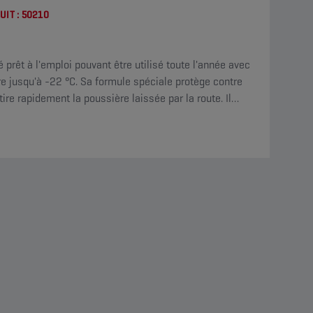
UIT :
50210
 prêt à l'emploi pouvant être utilisé toute l'année avec
re jusqu'à -22 °C. Sa formule spéciale protège contre
tire rapidement la poussière laissée par la route. Il
 de nettoyage tout en dégageant une agréable odeur