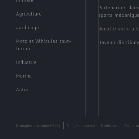
minière
Partenariats dans
Agriculture
sports mécaniqu
Jardinage
Boostez votre act
Moto et Véhicules tout-
Devenir distribut
terrain
Industrie
Marine
Autre
Champion Lubricants ©2025
All rights reserved
Disclaimer
Avis de c