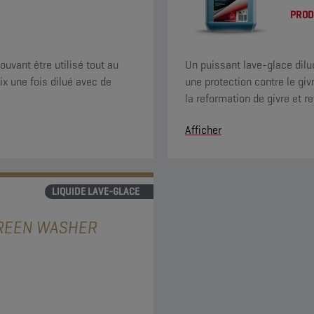
PROD
uvant être utilisé tout au
Un puissant lave-glace dilué
ix une fois dilué avec de
une protection contre le giv
la reformation de givre et re
offre une excellente action
Afficher
d'agrumes.
LIQUIDE LAVE-GLACE
REEN WASHER