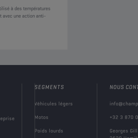
tilisé à des températures
t avec une action anti-
SEGMENTS
NOUS CON
?
Véhicules légers
info@champ
Motos
+32 3 870 
reprise
Poids lourds
Georges Gill