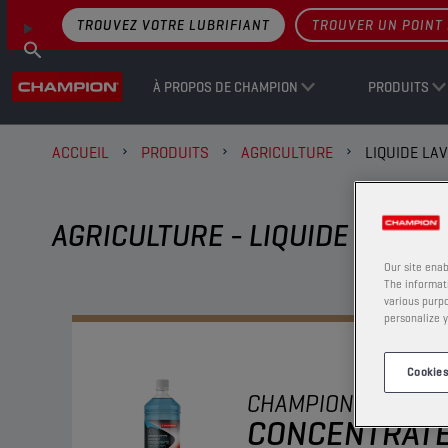
TROUVEZ VOTRE LUBRIFIANT
TROUVER UN POINT 
À PROPOS DE CHAMPION
PRODUITS
ACCUEIL
PRODUITS
AGRICULTURE
LIQUIDE LA
AGRICULTURE - LIQUIDE LAVE-
Our site enab
The informati
various purpo
personalize y
Cookies
CHAMPION
WINDSC
CONCENTRAT