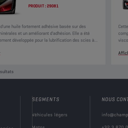
PRODUIT :
29081
it d'une huile fortement adhésive basée sur des
Cette
minérales et un améliorant d'adhésion. Elle a été
comp
ement développée pour la lubrification des scies à
visco
qui sont fortement sollicitées. Mise en garde : ne
adhés
r
Affic
s'en servir dans le moteur.
sultats
SEGMENTS
NOUS CON
?
Véhicules légers
info@champ
Motos
+32 3 870 