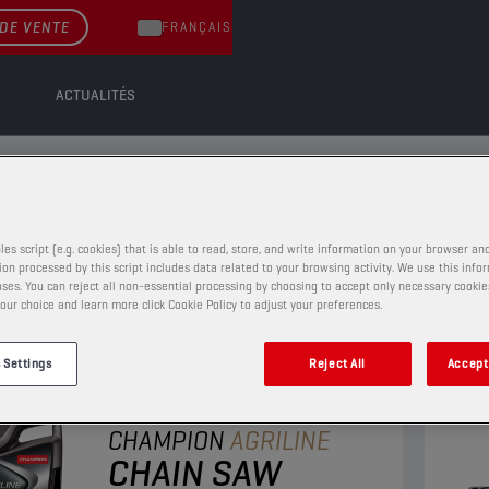
DE VENTE
FRANÇAIS
ACTUALITÉS
 TRONÇONNEUSE
RONÇONNEUSE
les script (e.g. cookies) that is able to read, store, and write information on your browser and
on processed by this script includes data related to your browsing activity. We use this info
ses. You can reject all non-essential processing by choosing to accept only necessary cookie
our choice and learn more click Cookie Policy to adjust your preferences.
 Settings
Reject All
Accept 
HUILES POUR TRONÇONNEUSE
CHAMPION
AGRILINE
CHAIN SAW