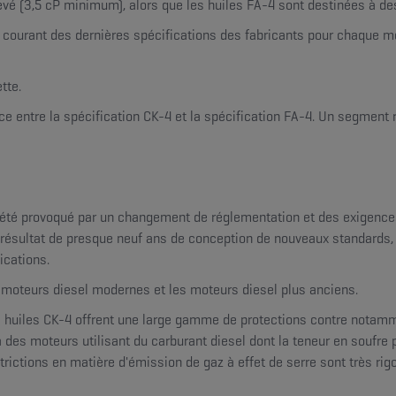
é (3,5 cP minimum), alors que les huiles FA-4 sont destinées à des
au courant des dernières spécifications des fabricants pour chaque m
tte.
ce entre la spécification CK-4 et la spécification FA-4. Un segment 
 été provoqué par un changement de réglementation et des exigence
e résultat de presque neuf ans de conception de nouveaux standards,
fications.
s moteurs diesel modernes et les moteurs diesel plus anciens.
s huiles CK-4 offrent une large gamme de protections contre notammen
à des moteurs utilisant du carburant diesel dont la teneur en soufre
ictions en matière d'émission de gaz à effet de serre sont très rig