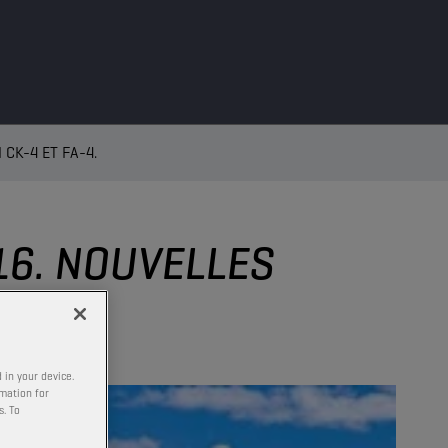
CK-4 ET FA-4.
16. NOUVELLES
FA-4.
 in your device.
rmation for
s. To