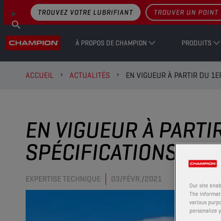
TROUVEZ VOTRE LUBRIFIANT
TROUVER UN POINT 
À PROPOS DE CHAMPION
PRODUITS
ACCUEIL
ACTUALITÉS
EN VIGUEUR À PARTIR DU 1E
EN VIGUEUR À PARTI
SPÉCIFICATIONS POID
EXPERTISE TECHNIQUE
03/FÉVR./2021
Our site enab
The informati
various purpo
personalize y