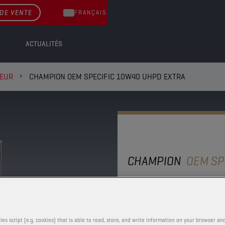
DE VENTE
FRANÇAIS
ACTUALITÉS
TEUR
CHAMPION OEM SPECIFIC 10W40 UHPD EXTRA
CHAMPION
OEM SP
10W40 UH
Les additifs réducteurs
les script (e.g. cookies) that is able to read, store, and write information on your browser and
huile moteur de synthè