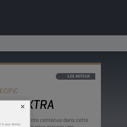
HUILES MOTEUR
ECIFIC
PD EXTRA
 d’usure de pointe contenus dans cette
 in your device.
se sont conçus pour assurer une