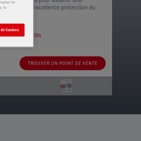
rmation for
’huile et une excellente protection du
s. To
All Cookies
nnements disponibles
TROUVER UN POINT DE VENTE
MSDS