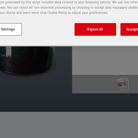
on processed by this script includes data related to your browsing activity. We use this info
performance stable de l
ses. You can reject all non-essential processing by choosing to accept only necessary cookie
our choice and learn more click Cookie Policy to adjust your preferences.
moteur.
PRODUIT: 65636
 Settings
Reject All
Accept 
Voir les formats et conditio
TDS