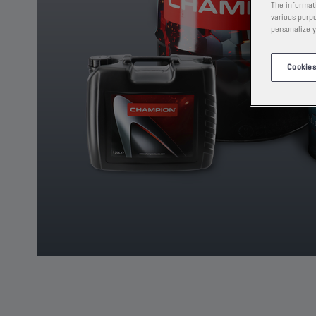
The informati
various purpo
personalize y
Cookies