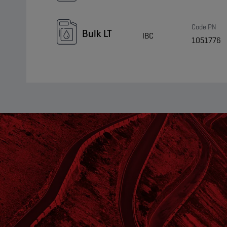
Code PN
Bulk LT
IBC
1051776