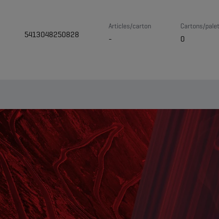
Articles/carton
Cartons/pale
5413048250828
-
0