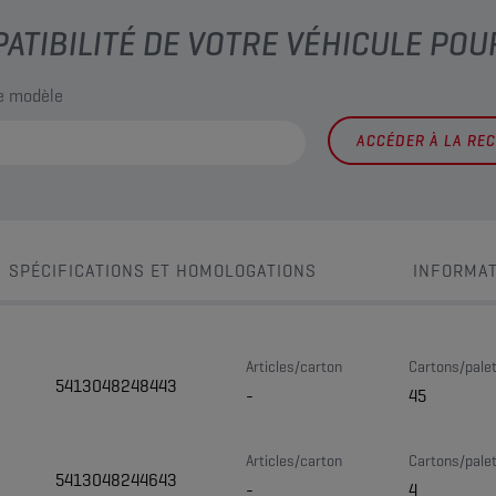
PATIBILITÉ DE VOTRE VÉHICULE POU
le modèle
ACCÉDER À LA RE
SPÉCIFICATIONS ET HOMOLOGATIONS
INFORMAT
Articles/carton
Cartons/pale
5413048248443
-
45
Articles/carton
Cartons/pale
5413048244643
-
4