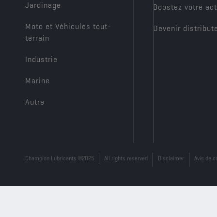
Jardinage
Boostez votre act
Moto et Véhicules tout-
Devenir distribut
terrain
Industrie
Marine
Autre
Champion Lubricants ©2025
All rights reserved
Disclaimer
Avis de c