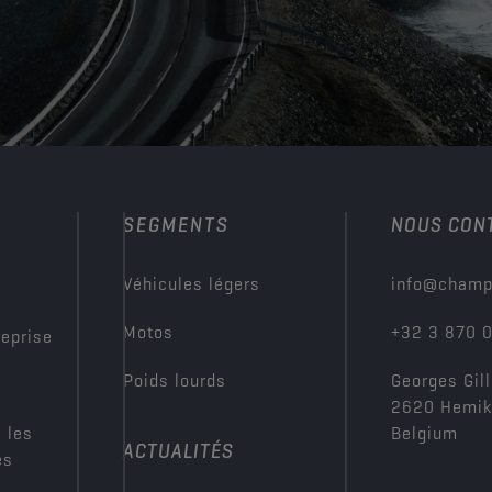
SEGMENTS
NOUS CON
?
Véhicules légers
info@champ
Motos
+32 3 870 
reprise
Poids lourds
Georges Gill
2620 Hemi
 les
Belgium
ACTUALITÉS
es