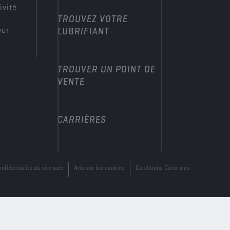
ivité
TROUVEZ VOTRE
eur
LUBRIFIANT
TROUVER UN POINT DE
VENTE
CARRIÈRES
onfidentialité du site web
Avis sur les cookies
Conditions Générales