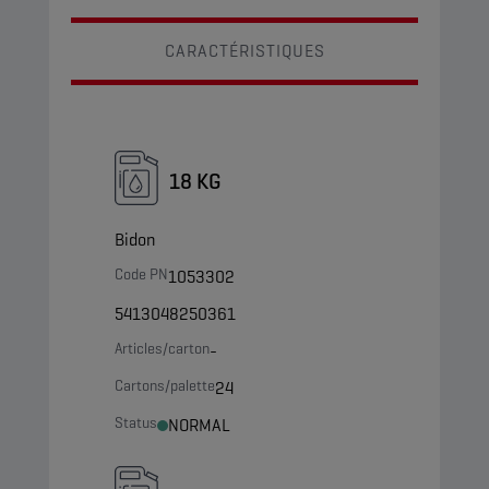
CARACTÉRISTIQUES
18 KG
Bidon
Code PN
1053302
5413048250361
Articles/carton
-
Cartons/palette
24
Status
NORMAL