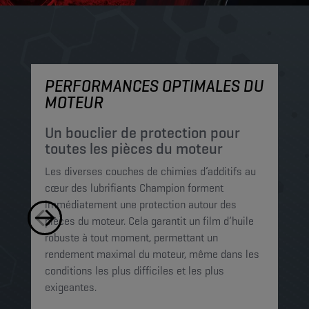
PERFORMANCES OPTIMALES DU
P
MOTEUR
P
c
Un bouclier de protection pour
p
toutes les pièces du moteur
Le
Les diverses couches de chimies d’additifs au
mi
cœur des lubrifiants Champion forment
pe
immédiatement une protection autour des
le
pièces du moteur. Cela garantit un film d’huile
Ce
robuste à tout moment, permettant un
mo
rendement maximal du moteur, même dans les
op
conditions les plus difficiles et les plus
exigeantes.