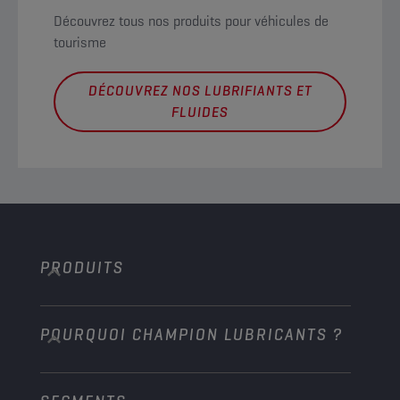
Découvrez tous nos produits pour véhicules de
tourisme
DÉCOUVREZ NOS LUBRIFIANTS ET
FLUIDES
PRODUITS
POURQUOI CHAMPION LUBRICANTS ?
Voitures de tourisme
Bus et Camions