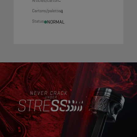
Articles/carton
-
Cartons/palette
4
Status
NORMAL