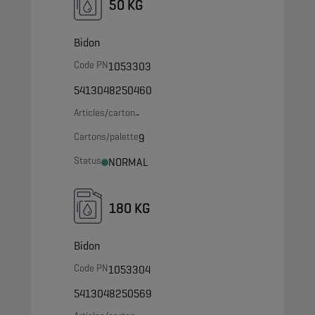
50 KG
Bidon
Code PN
1053303
5413048250460
Articles/carton
-
Cartons/palette
9
Status
NORMAL
180 KG
Bidon
Code PN
1053304
5413048250569