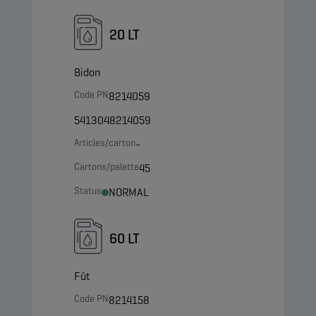
20 LT
Bidon
Code PN
8214059
5413048214059
Articles/carton
-
Cartons/palette
45
Status
NORMAL
60 LT
Fût
Code PN
8214158