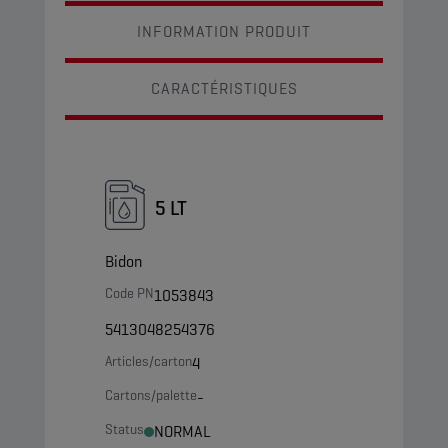
INFORMATION PRODUIT
CARACTÉRISTIQUES
5 LT
Bidon
Code PN
1053843
5413048254376
Articles/carton
4
Cartons/palette
-
Status
NORMAL