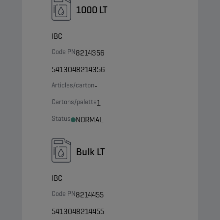
1000 LT
IBC
Code PN
8214356
5413048214356
Articles/carton
-
Cartons/palette
1
Status
NORMAL
Bulk LT
IBC
Code PN
8214455
5413048214455