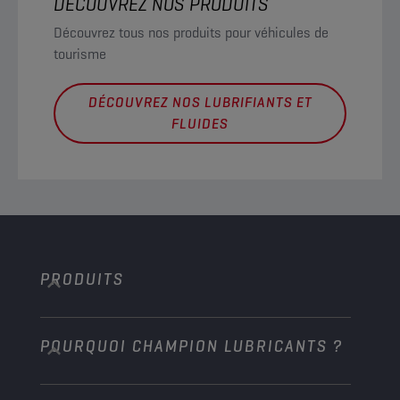
DÉCOUVREZ NOS PRODUITS
Découvrez tous nos produits pour véhicules de
tourisme
DÉCOUVREZ NOS LUBRIFIANTS ET
FLUIDES
PRODUITS
POURQUOI CHAMPION LUBRICANTS ?
Voitures de tourisme
Bus et Camions