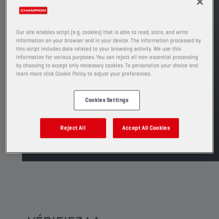
Voir les formats et conditionnements
disponibles
Our site enables script (e.g. cookies) that is able to read, store, and write
REMPLACE
information on your browser and in your device. The information processed by
this script includes data related to your browsing activity. We use this
CHAMPION
OEM SPECIFIC
10W40 S2
information for various purposes. You can reject all non-essential processing
by choosing to accept only necessary cookies. To personalize your choice and
learn more click Cookie Policy to adjust your preferences.
TROUVER UN POINT DE VENTE
Cookies Settings
TDS
MSDS
Reject All
Accept All Cookies