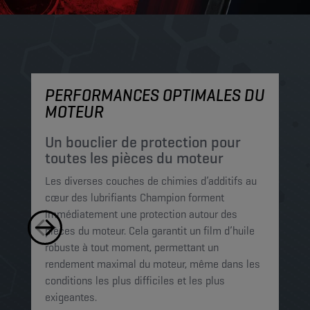
PERFORMANCES OPTIMALES DU
P
MOTEUR
P
c
Un bouclier de protection pour
p
toutes les pièces du moteur
Le
Les diverses couches de chimies d’additifs au
mi
cœur des lubrifiants Champion forment
pe
immédiatement une protection autour des
le
pièces du moteur. Cela garantit un film d’huile
Ce
robuste à tout moment, permettant un
mo
rendement maximal du moteur, même dans les
op
conditions les plus difficiles et les plus
exigeantes.