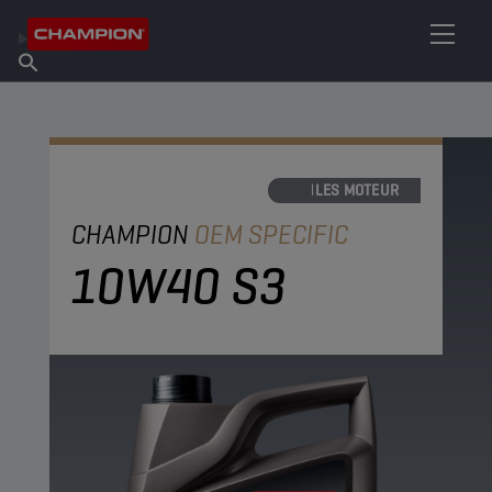
TROUVEZ VOTRE LUBRIFIANT
Trouver un point de vente
À propos de Champion
Produits
français
Actualités
HUILES MOTEUR
CHAMPION
OEM SPECIFIC
10W40 S3