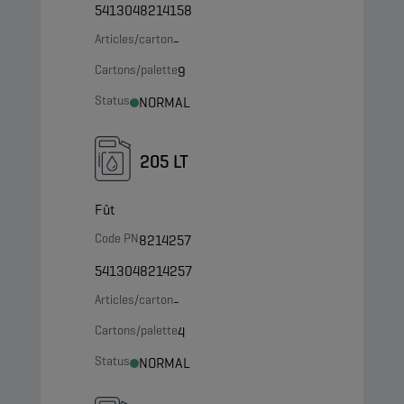
5413048214158
Articles/carton
-
Cartons/palette
9
Status
NORMAL
205 LT
Fût
Code PN
8214257
5413048214257
Articles/carton
-
Cartons/palette
4
Status
NORMAL