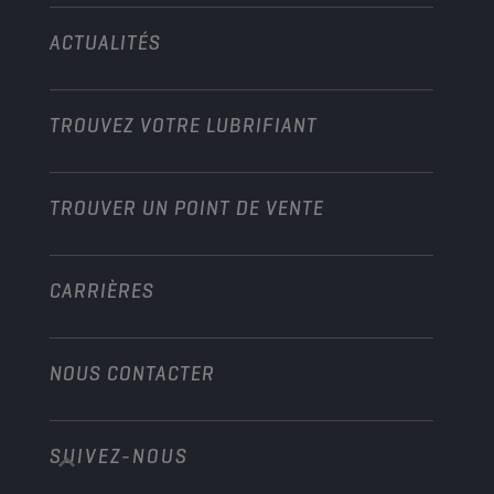
Technologie
Agriculture
ACTUALITÉS
Véhicules légers
Partenariats dans les sports mécaniques
Jardinage
Motos
Boostez votre activité
Moto et Véhicules tout-terrain
TROUVEZ VOTRE LUBRIFIANT
Poids lourds
Devenir distributeur
Industrie
TROUVER UN POINT DE VENTE
Marine
Autre
CARRIÈRES
NOUS CONTACTER
SUIVEZ-NOUS
info@championlubes.com