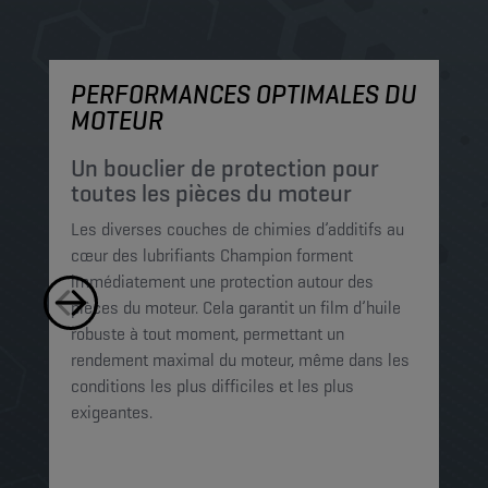
PERFORMANCES OPTIMALES DU
P
MOTEUR
P
c
Un bouclier de protection pour
p
toutes les pièces du moteur
Le
Les diverses couches de chimies d’additifs au
mi
cœur des lubrifiants Champion forment
pe
immédiatement une protection autour des
le
pièces du moteur. Cela garantit un film d’huile
Ce
robuste à tout moment, permettant un
mo
rendement maximal du moteur, même dans les
op
conditions les plus difficiles et les plus
exigeantes.