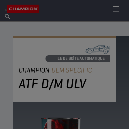
TROUVEZ VOTRE LUBRIFIANT
Trouver un point de vente
À propos de Champion
Produits
français
Actualités
HUILE DE BOÎTE AUTOMATIQUE
CHAMPION
OEM SPECIFIC
ATF D/M ULV