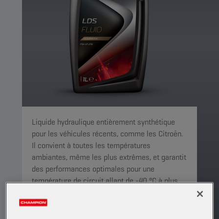
Liquide hydraulique entièrement synthétique
pour les véhicules récents, comme les Citroën.
Il convient à toutes les températures
ambiantes, même les plus extrêmes, et garantit
des performances optimales pour une
température de circuit allant de -40 °C à plus
de 130 °C. Il n'est pas compatible avec les
produits LHM.