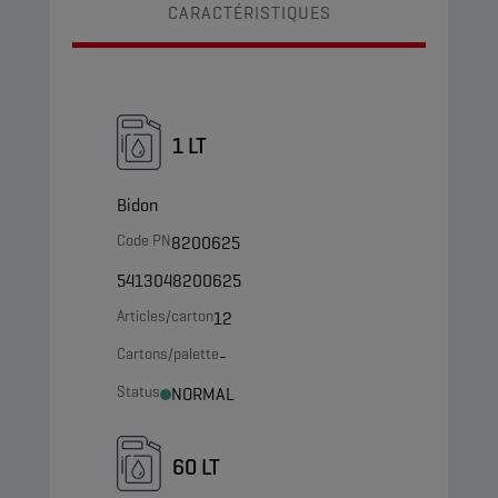
CARACTÉRISTIQUES
1 LT
Bidon
Code PN
8200625
5413048200625
Articles/carton
12
Cartons/palette
-
Status
NORMAL
60 LT