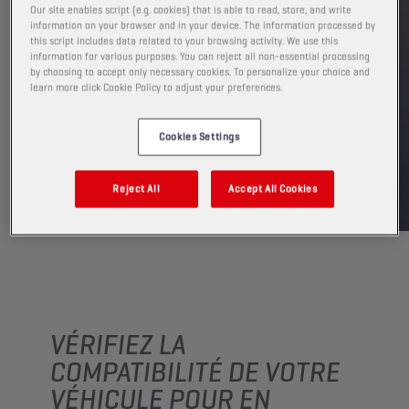
PRODUIT: 5090
Our site enables script (e.g. cookies) that is able to read, store, and write
information on your browser and in your device. The information processed by
Voir les formats et conditionnements
this script includes data related to your browsing activity. We use this
disponibles
information for various purposes. You can reject all non-essential processing
by choosing to accept only necessary cookies. To personalize your choice and
learn more click Cookie Policy to adjust your preferences.
TROUVER UN POINT DE VENTE
Cookies Settings
TDS
MSDS
Reject All
Accept All Cookies
VÉRIFIEZ LA
COMPATIBILITÉ DE VOTRE
VÉHICULE POUR EN