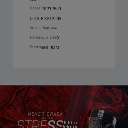
Code PN
8212543
5413048212543
Articles/carton
-
Cartons/palette
0
Status
NORMAL