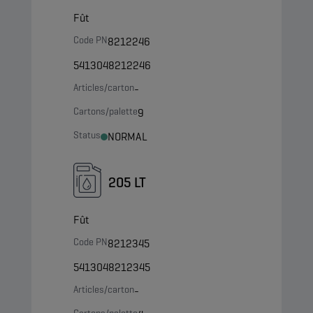
Fût
Code PN
8212246
5413048212246
Articles/carton
-
Cartons/palette
9
Status
NORMAL
205 LT
Fût
Code PN
8212345
5413048212345
Articles/carton
-