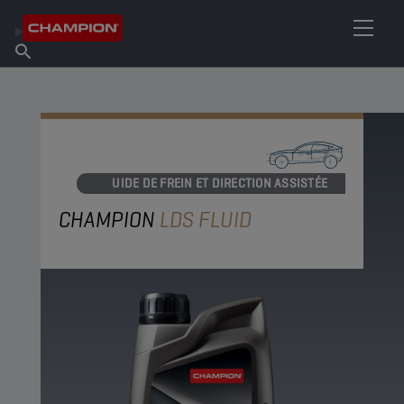
TROUVEZ VOTRE LUBRIFIANT
Trouver un point de vente
À propos de Champion
Produits
français
Actualités
LIQUIDE DE FREIN ET DIRECTION ASSISTÉE
CHAMPION
LDS FLUID