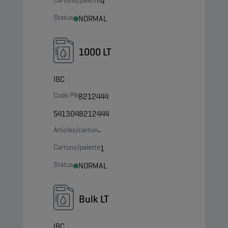
Cartons/palette
4
Status
NORMAL
1000 LT
IBC
Code PN
8212444
5413048212444
Articles/carton
-
Cartons/palette
1
Status
NORMAL
Bulk LT
IBC