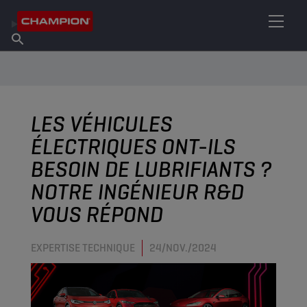
TROUVEZ VOTRE LUBRIFIANT
Trouver un point de vente
À propos de Champion
Produits
français
Actualités
LES VÉHICULES
ÉLECTRIQUES ONT-ILS
BESOIN DE LUBRIFIANTS ?
NOTRE INGÉNIEUR R&D
VOUS RÉPOND
EXPERTISE TECHNIQUE
24/NOV./2024