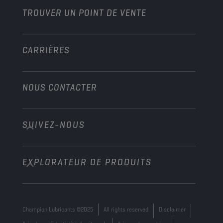
TROUVER UN POINT DE VENTE
Marine
Autre
CARRIÈRES
NOUS CONTACTER
SUIVEZ-NOUS
info@championlubes.com
+32 3 870 00 20
EXPLORATEUR DE PRODUITS
Georges Gilliotstraat, 52 2620 Hemiksem
Belgium
Champion Lubricants ©2025
All rights reserved
Disclaimer