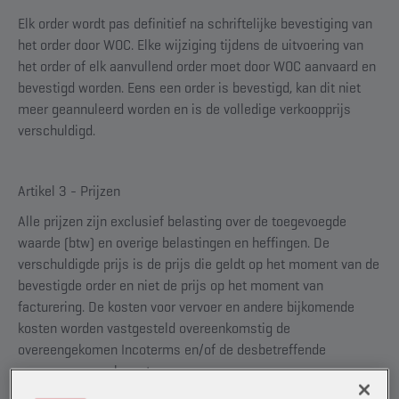
Elk order wordt pas definitief na schriftelijke bevestiging van
het order door WOC. Elke wijziging tijdens de uitvoering van
het order of elk aanvullend order moet door WOC aanvaard en
bevestigd worden. Eens een order is bevestigd, kan dit niet
meer geannuleerd worden en is de volledige verkoopprijs
verschuldigd.
Artikel 3 - Prijzen
Alle prijzen zijn exclusief belasting over de toegevoegde
waarde (btw) en overige belastingen en heffingen. De
verschuldigde prijs is de prijs die geldt op het moment van de
bevestigde order en niet de prijs op het moment van
facturering. De kosten voor vervoer en andere bijkomende
kosten worden vastgesteld overeenkomstig de
overeengekomen Incoterms en/of de desbetreffende
vervoersovereenkomsten.