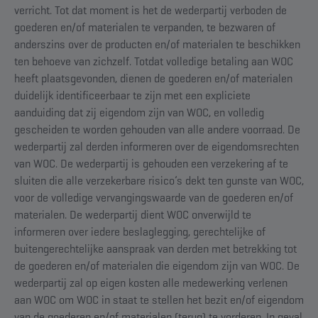
verricht. Tot dat moment is het de wederpartij verboden de
goederen en/of materialen te verpanden, te bezwaren of
anderszins over de producten en/of materialen te beschikken
ten behoeve van zichzelf. Totdat volledige betaling aan WOC
heeft plaatsgevonden, dienen de goederen en/of materialen
duidelijk identificeerbaar te zijn met een expliciete
aanduiding dat zij eigendom zijn van WOC, en volledig
gescheiden te worden gehouden van alle andere voorraad. De
wederpartij zal derden informeren over de eigendomsrechten
van WOC. De wederpartij is gehouden een verzekering af te
sluiten die alle verzekerbare risico’s dekt ten gunste van WOC,
voor de volledige vervangingswaarde van de goederen en/of
materialen. De wederpartij dient WOC onverwijld te
informeren over iedere beslaglegging, gerechtelijke of
buitengerechtelijke aanspraak van derden met betrekking tot
de goederen en/of materialen die eigendom zijn van WOC. De
wederpartij zal op eigen kosten alle medewerking verlenen
aan WOC om WOC in staat te stellen het bezit en/of eigendom
van de goederen en/of materialen (terug) te vorderen. In geval