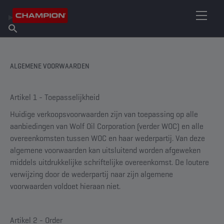
VIND UW SMEERMIDDEL
Vind een verkooppunt
Over Champion
Producten
Nederlands
Nieuws
ALGEMENE VOORWAARDEN
Artikel 1 - Toepasselijkheid
Huidige verkoopsvoorwaarden zijn van toepassing op alle
aanbiedingen van Wolf Oil Corporation (verder WOC) en alle
overeenkomsten tussen WOC en haar wederpartij. Van deze
algemene voorwaarden kan uitsluitend worden afgeweken
middels uitdrukkelijke schriftelijke overeenkomst. De loutere
verwijzing door de wederpartij naar zijn algemene
voorwaarden voldoet hieraan niet.
Artikel 2 - Order