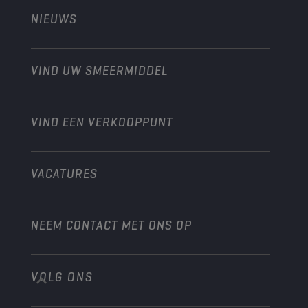
Landbouw
NIEUWS
Personenwagens
Ontdek onze motorsportpartners
Tuinbouw
Motorfiets
Laat je werkplaats groeien met Champion
Moto’s & ATV
VIND UW SMEERMIDDEL
Heavy-Duty
Distributeur worden
Industrie
VIND EEN VERKOOPPUNT
Scheepvaart
Andere
VACATURES
NEEM CONTACT MET ONS OP
VOLG ONS
info@championlubes.com
+32 3 870 00 20