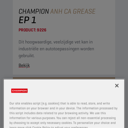
CHAMPION
ANH CA GREASE
EP 1
PRODUCT:
9226
Dit hoogwaardige, veelzijdige vet kan in
industriële en autotoepassingen worden
gebruikt.
Bekijk
VETTEN
Our site enables script (e.g. cookies) that is able to read, store, and write
information on your browser and in your device. The information processed by
this script includes data related to your browsing activity. We use this
information for various purposes. You can reject all non-essential processing
by choosing to accept only necessary cookies. To personalize your choice and
learn more click Cookie Policy to adjust your preferences.