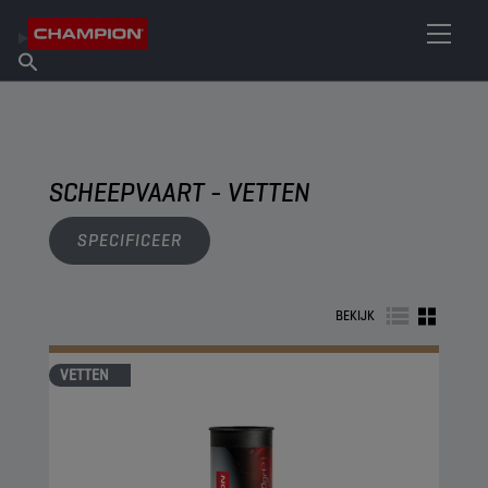
VIND UW SMEERMIDDEL
Vind een verkooppunt
Over Champion
Producten
Nederlands
Nieuws
SCHEEPVAART - VETTEN
SPECIFICEER
BEKIJK
VETTEN