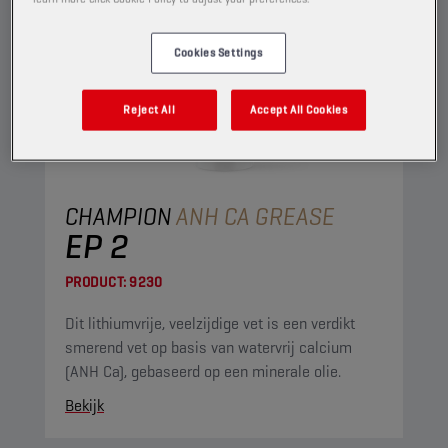
Cookies Settings
Reject All
Accept All Cookies
CHAMPION
ANH CA GREASE
EP 2
PRODUCT:
9230
Dit lithiumvrije, veelzijdige vet is een verdikt
smerend vet op basis van watervrij calcium
(ANH Ca), gebaseerd op een minerale olie.
Bekijk