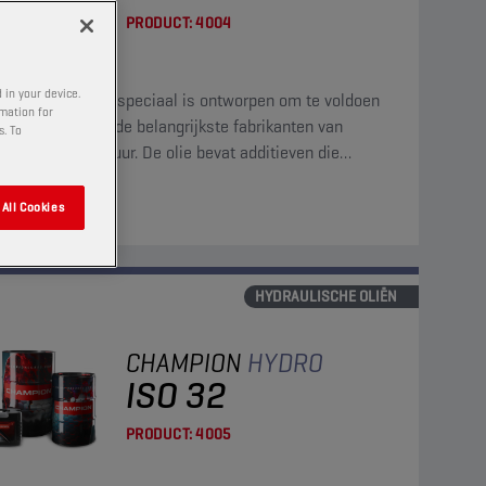
PRODUCT:
4004
 in your device.
inerale olie die speciaal is ontworpen om te voldoen
rmation for
e vereisten van de belangrijkste fabrikanten van
s. To
ulische apparatuur. De olie bevat additieven die
age, oxidatie, corrosie en schuimvorming tegengaan.
k
All Cookies
HYDRAULISCHE OLIËN
CHAMPION
HYDRO
ISO 32
PRODUCT:
4005