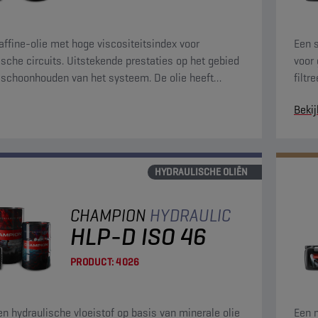
affine-olie met hoge viscositeitsindex voor
Een 
ische circuits. Uitstekende prestaties op het gebied
voor 
 schoonhouden van het systeem. De olie heeft
filtr
igenschappen voor filtreerbaarheid, waterscheiding
lucht
Bekij
le luchtafscheiding.
HYDRAULISCHE OLIËN
CHAMPION
HYDRAULIC
HLP-D ISO 46
PRODUCT:
4026
een hydraulische vloeistof op basis van minerale olie
Een m