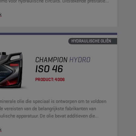
md voor hydraulische circuits. Uitstekende prestaties
et gebied van het schoonhouden van het systeem.
k
HYDRAULISCHE OLIËN
CHAMPION
HYDRO
ISO 46
PRODUCT:
4006
inerale olie die speciaal is ontworpen om te voldoen
e vereisten van de belangrijkste fabrikanten van
ulische apparatuur. De olie bevat additieven die
age, oxidatie, corrosie en schuimvorming tegengaan.
k