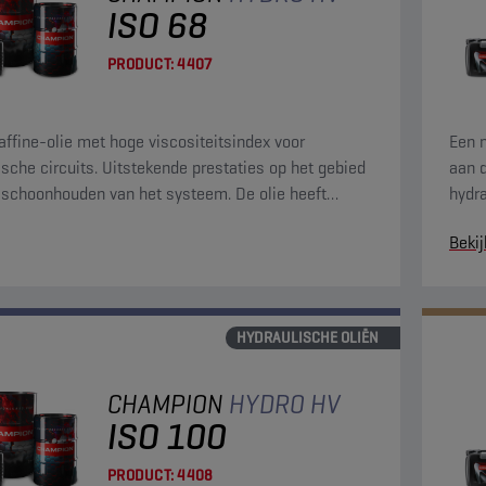
ISO 68
PRODUCT:
4407
affine-olie met hoge viscositeitsindex voor
Een m
ische circuits. Uitstekende prestaties op het gebied
aan d
 schoonhouden van het systeem. De olie heeft
hydra
igenschappen voor filtreerbaarheid, waterscheiding
slijt
Bekij
le luchtafscheiding.
HYDRAULISCHE OLIËN
CHAMPION
HYDRO HV
ISO 100
PRODUCT:
4408