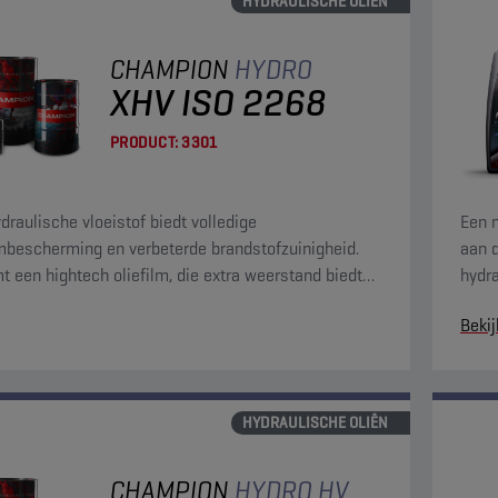
HYDRAULISCHE OLIËN
CHAMPION
HYDRO
XHV ISO 2268
PRODUCT:
3301
draulische vloeistof biedt volledige
Een m
bescherming en verbeterde brandstofzuinigheid.
aan d
mt een hightech oliefilm, die extra weerstand biedt
hydra
lijtage, schuren en putvorming.
slijt
Bekij
HYDRAULISCHE OLIËN
CHAMPION
HYDRO HV