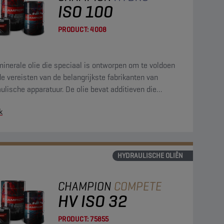
ISO 100
PRODUCT:
4008
inerale olie die speciaal is ontworpen om te voldoen
e vereisten van de belangrijkste fabrikanten van
ulische apparatuur. De olie bevat additieven die
age, oxidatie, corrosie en schuimvorming tegengaan.
k
HYDRAULISCHE OLIËN
CHAMPION
COMPETE
HV ISO 32
PRODUCT:
75855