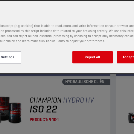
PRODUCT:
4101
les script (e.g. cookies) that is able to read, store, and write information on your browser and
nde hydraulische olie die dankzij zijn dispergerende
Een m
on processed by this script includes data related to your browsing activity. We use this info
happen de vorming van afzettingen en sludge
aan d
ses. You can reject all non-essential processing by choosing to accept only necessary cookie
our choice and learn more click Cookie Policy to adjust your preferences.
lijk vermindert. Het hoge zinkgehalte garandeert
hydra
ende anti-slijtage- en anti-oxidatie-eigenschappen.
slijt
Bekij
 Settings
Reject All
Accept 
HYDRAULISCHE OLIËN
CHAMPION
HYDRO HV
ISO 22
PRODUCT:
4404