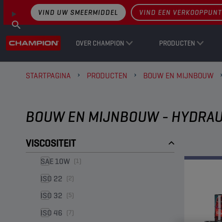
VIND UW SMEERMIDDEL
VIND EEN VERKOOPPUNT
OVER CHAMPION
PRODUCTEN
STARTPAGINA
PRODUCTEN
BOUW EN MIJNBOUW
BOUW EN MIJNBOUW - HYDRAU
VISCOSITEIT
SAE 10W
(1)
ISO 22
(2)
ISO 32
(5)
ISO 46
(7)