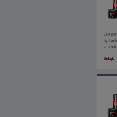
Een par
hydraul
van het
goede e
Bekijk
en snel