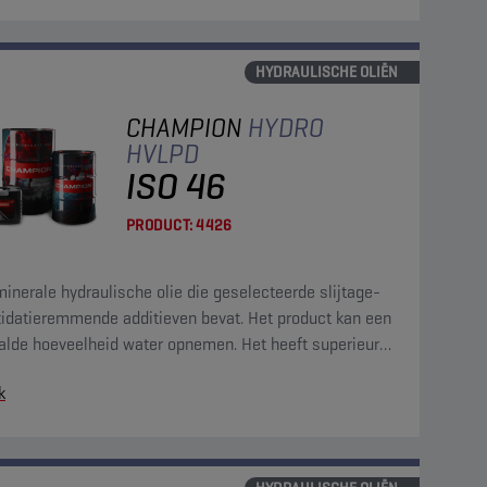
HYDRAULISCHE OLIËN
CHAMPION
HYDRO
HVLPD
ISO 46
PRODUCT:
4426
inerale hydraulische olie die geselecteerde slijtage-
xidatieremmende additieven bevat. Het product kan een
alde hoeveelheid water opnemen. Het heeft superieure
ositeits-/temperatuureigenschappen.
k