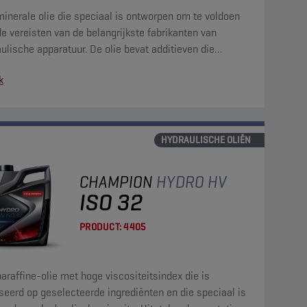
inerale olie die speciaal is ontworpen om te voldoen
e vereisten van de belangrijkste fabrikanten van
ulische apparatuur. De olie bevat additieven die
age, oxidatie, corrosie en schuimvorming tegengaan.
k
HYDRAULISCHE OLIËN
CHAMPION
HYDRO HV
ISO 32
PRODUCT:
4405
araffine-olie met hoge viscositeitsindex die is
eerd op geselecteerde ingrediënten en die speciaal is