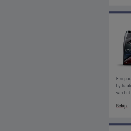
Een par
hydraul
van het
goede e
Bekijk
en snel