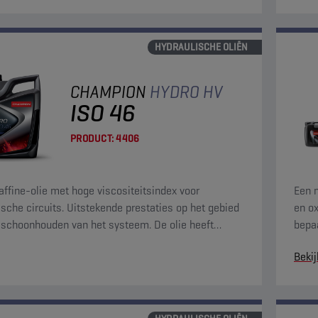
HYDRAULISCHE OLIËN
CHAMPION
HYDRO HV
ISO 46
PRODUCT:
4406
affine-olie met hoge viscositeitsindex voor
Een m
ische circuits. Uitstekende prestaties op het gebied
en o
 schoonhouden van het systeem. De olie heeft
bepa
igenschappen voor filtreerbaarheid, waterscheiding
visc
Bekij
le luchtafscheiding.