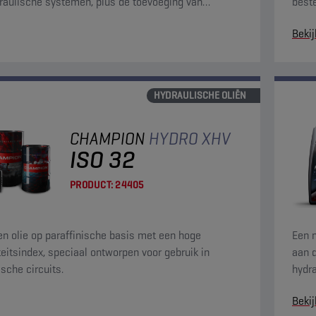
raulische systemen, plus de toevoeging van
beste
nde/dispergerende additieven.
op h
Bekij
HYDRAULISCHE OLIËN
CHAMPION
HYDRO XHV
ISO 32
PRODUCT:
24405
een olie op paraffinische basis met een hoge
Een m
teitsindex, speciaal ontworpen voor gebruik in
aan d
ische circuits.
hydra
slijt
Bekij