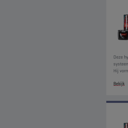
Deze hy
systeem
Hij vor
tegen s
Bekijk