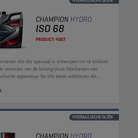
HYDRAULISCHE OLIËN
CHAMPION
HYDRO
ISO 68
PRODUCT:
4007
inerale olie die speciaal is ontworpen om te voldoen
e vereisten van de belangrijkste fabrikanten van
ulische apparatuur. De olie bevat additieven die
age, oxidatie, corrosie en schuimvorming tegengaan.
k
HYDRAULISCHE OLIËN
CHAMPION
HYDRO