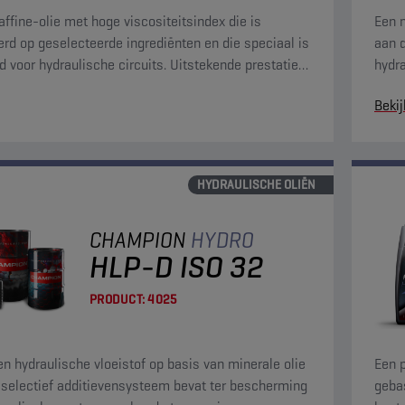
affine-olie met hoge viscositeitsindex die is
Een m
rd op geselecteerde ingrediënten en die speciaal is
aan d
 voor hydraulische circuits. Uitstekende prestaties
hydra
gebied van het schoonhouden van het systeem.
slijt
Bekij
HYDRAULISCHE OLIËN
CHAMPION
HYDRO
HLP-D ISO 32
PRODUCT:
4025
een hydraulische vloeistof op basis van minerale olie
Een p
 selectief additievensysteem bevat ter bescherming
gebas