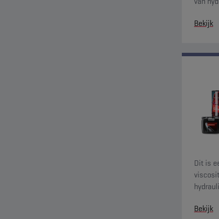
van hyd
reinige
Bekijk
Dit is 
viscosi
hydraul
Bekijk