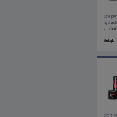
Een par
hydraul
van het
goede e
Bekijk
en snel
Dit is 