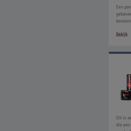
Een par
gebasee
bestemd
op het 
Bekijk
Dit is 
die een