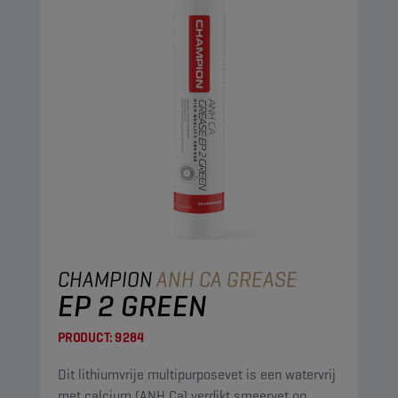
CHAMPION
ANH CA GREASE
EP 2 GREEN
PRODUCT:
9284
Dit lithiumvrije multipurposevet is een watervrij
met calcium (ANH Ca) verdikt smeervet op