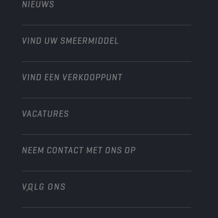
NIEUWS
Personenwagens
Ontdek onze motorsportpartners
Tuinbouw
Motorfiets
Laat je werkplaats groeien met Champion
Moto’s & ATV
VIND UW SMEERMIDDEL
Heavy-Duty
Distributeur worden
Industrie
VIND EEN VERKOOPPUNT
Scheepvaart
Andere
VACATURES
NEEM CONTACT MET ONS OP
VOLG ONS
info@championlubes.com
+32 3 870 00 20