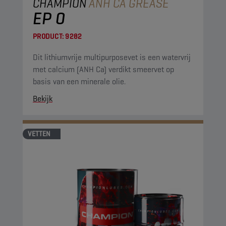
CHAMPION
ANH CA GREASE
EP 0
PRODUCT:
9282
Dit lithiumvrije multipurposevet is een watervrij
met calcium (ANH Ca) verdikt smeervet op
basis van een minerale olie.
Bekijk
VETTEN