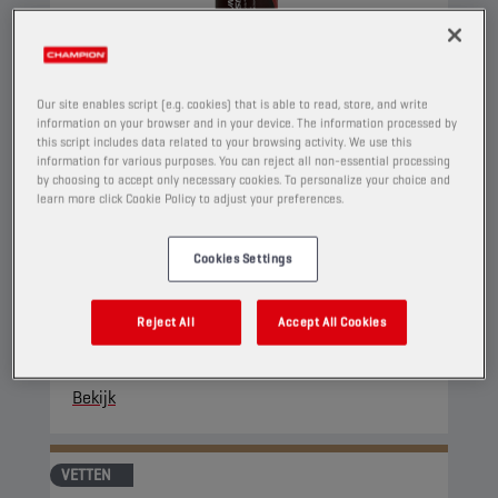
Our site enables script (e.g. cookies) that is able to read, store, and write
information on your browser and in your device. The information processed by
CHAMPION
LITHIUM COMPLEX
this script includes data related to your browsing activity. We use this
GREASE EP 2
information for various purposes. You can reject all non-essential processing
by choosing to accept only necessary cookies. To personalize your choice and
learn more click Cookie Policy to adjust your preferences.
PRODUCT:
9141
Dit is een lithiumcomplex ingedikt smeervet dat
Cookies Settings
antioxidanten, corrosie-inhibitoren en EP/AW-
additieven bevat. Het is bestand tegen
Reject All
Accept All Cookies
temperaturen die constant hoger zijn dan 160
°C.
Bekijk
VETTEN