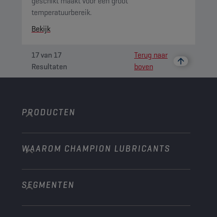
geschikt maakt voor een groot
temperatuurbereik.
Bekijk
17
van
17
Terug naar
Resultaten
boven
PRODUCTEN
WAAROM CHAMPION LUBRICANTS
Personenwagens
Bussen & Vrachtwagens
SEGMENTEN
Over ons
Bouw en mijnbouw
Technology
Landbouw