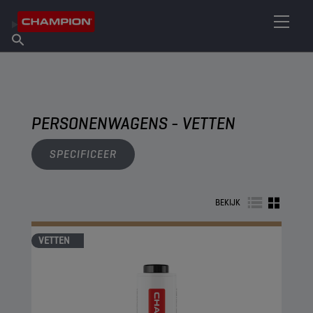
VIND UW SMEERMIDDEL
Vind een verkooppunt
Over Champion
Producten
Nederlands
Nieuws
PERSONENWAGENS - VETTEN
SPECIFICEER
BEKIJK
VETTEN