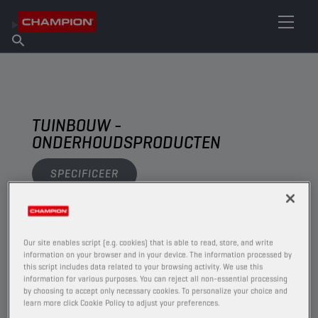
VIND UW SMEERMIDDEL
Vind een verkooppunt
Over Champion
Producten
Nederlands
Nieuws
TUINBOUW -
ONDERHOUDSPRODUCTEN
SPECIFICEER
BEKIJK
Our site enables script (e.g. cookies) that is able to read, store, and write
information on your browser and in your device. The information processed by
ONDERHOUDSPRODUCTEN
this script includes data related to your browsing activity. We use this
information for various purposes. You can reject all non-essential processing
by choosing to accept only necessary cookies. To personalize your choice and
learn more click Cookie Policy to adjust your preferences.