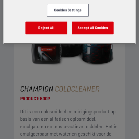
Cookies Settings
Reject All
Accept All Cookies
CHAMPION
COLDCLEANER
PRODUCT:
5002
Dit is een oplosmiddel en reinigingsproduct op
basis van een alifatisch oplosmiddel,
emulgatoren en tensio-actieve middelen. Het is
emulgeerbaar met water en geschikt voor de