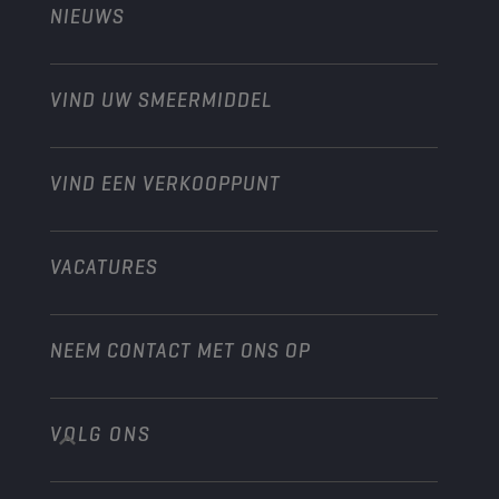
NIEUWS
Personenwagens
Ontdek onze motorsportpartners
Tuinbouw
Motorfiets
Laat je werkplaats groeien met Champion
Moto’s & ATV
VIND UW SMEERMIDDEL
Heavy-Duty
Distributeur worden
Industrie
VIND EEN VERKOOPPUNT
Scheepvaart
Andere
VACATURES
NEEM CONTACT MET ONS OP
VOLG ONS
info@championlubes.com
+32 3 870 00 20