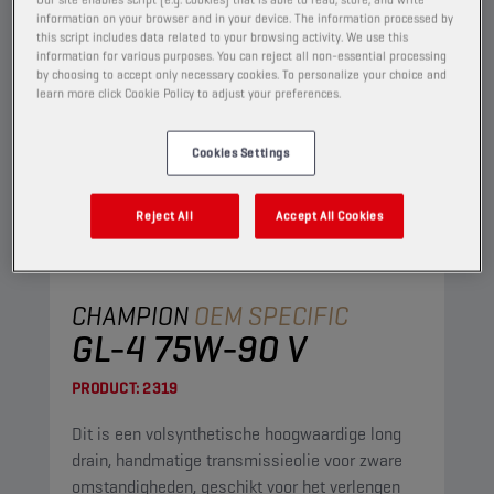
information on your browser and in your device. The information processed by
this script includes data related to your browsing activity. We use this
information for various purposes. You can reject all non-essential processing
by choosing to accept only necessary cookies. To personalize your choice and
learn more click Cookie Policy to adjust your preferences.
Cookies Settings
Reject All
Accept All Cookies
CHAMPION
OEM SPECIFIC
GL-4 75W-90 V
PRODUCT:
2319
Dit is een volsynthetische hoogwaardige long
drain, handmatige transmissieolie voor zware
omstandigheden, geschikt voor het verlengen