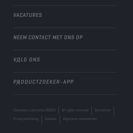
Andere
VACATURES
NEEM CONTACT MET ONS OP
VOLG ONS
info@championlubes.com
+32 3 870 00 20
PRODUCTZOEKER-APP
Georges Gilliotstraat, 52 2620 Hemiksem
Belgium
Champion Lubricants ©2025
All rights reserved
Disclaimer
Privacyverklaring
Cookies
Algemene voorwaarden