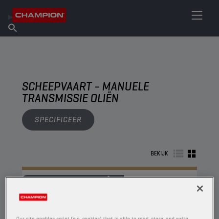
VIND UW SMEERMIDDEL
Vind een verkooppunt
Over Champion
Producten
Nederlands
Nieuws
SCHEEPVAART - MANUELE
TRANSMISSIE OLIËN
SPECIFICEER
BEKIJK
MANUELE TRANSMISSIE OLIËN
Our site enables script (e.g. cookies) that is able to read, store, and write