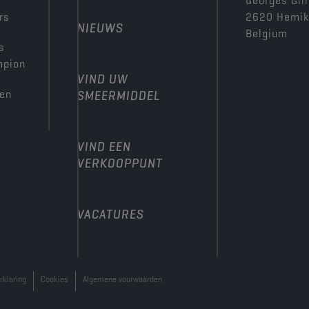
Georges Gill
rs
2620 Hemi
NIEUWS
Belgium
s
mpion
VIND UW
den
SMEERMIDDEL
VIND EEN
VERKOOPPUNT
VACATURES
rklaring
Cookies
Algemene voorwaarden