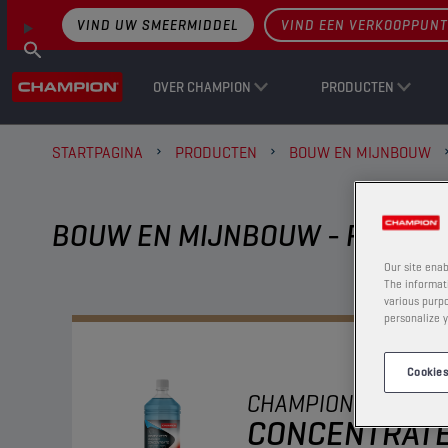
VIND UW SMEERMIDDEL
VIND EEN VERKOOPPUNT
OVER CHAMPION
PRODUCTEN
STARTPAGINA
PRODUCTEN
BOUW EN MIJNBOUW
BOUW EN MIJNBOUW - RUITEN
Our site enab
The informati
various purpo
personalize y
Cookies
CHAMPION
WINDSC
CONCENTRAT