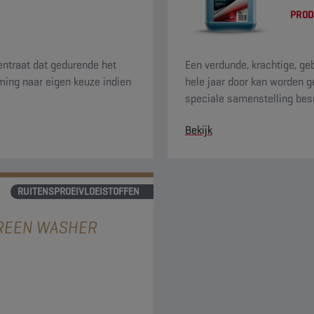
PROD
entraat dat gedurende het
Een verdunde, krachtige, ge
ming naar eigen keuze indien
hele jaar door kan worden g
speciale samenstelling bes
straatvuil snel. Het heeft 
Bekijk
citrusgeur.
RUITENSPROEIVLOEISTOFFEN
REEN WASHER