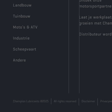
Ontdek onze
Landbouw
motorsportpartne
Tuinbouw
Laat je werkplaat
groeien met Cha
Moto’s & ATV
Distributeur wor
Industrie
Scheepvaart
Andere
Champion Lubricants ©2025
All rights reserved
Disclaimer
Privacyve