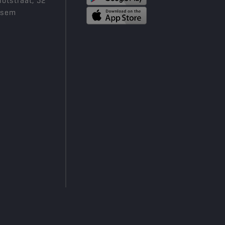
iotstraat, 52
ksem