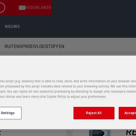
NEDERLANDS
NIEUWS
RUITENSPROEIVLOEISTOFFEN
SPROEIVLOEISTOFFEN
les script (e.g. cookies) that is able to read, store, and write information on your browser and
on processed by this script includes data related to your browsing activity. We use this info
ses. You can reject all non-essential processing by choosing to accept only necessary cookie
our choice and learn more click Cookie Policy to adjust your preferences.
RUITENSPROEIVLOEISTOFFEN
 Settings
Reject All
Accept 
REEN
CH
E
RE