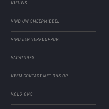
NIEUWS
Personenwagens
Ontdek onze motorsportpartners
Tuinbouw
Motorfiets
Laat je werkplaats groeien met Champion
Moto’s & ATV
VIND UW SMEERMIDDEL
Heavy-Duty
Distributeur worden
Industrie
VIND EEN VERKOOPPUNT
Scheepvaart
Andere
VACATURES
NEEM CONTACT MET ONS OP
VOLG ONS
info@championlubes.com
+32 3 870 00 20