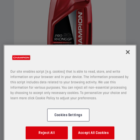
Our site enables script (e.g. cookies) that is able to read, store, and write
information on your browser and in your device. The information processed by
this script includes data related to your browsing activity. We use this
CHAMPION
PRORACING GP
information for various purposes. You can reject all non-essential processing
by choosing to accept only necessary cookies. To personalize your choice and
4T TRANSMISSION OIL
learn more click Cookie Policy to adjust your preferences.
75W90
Cookies Settings
PRODUCT:
2150
Deze geavanceerde semi-synthetische
Reject All
Accept All Cookies