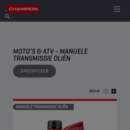
VIND UW SMEERMIDDEL
Vind een verkooppunt
Over Champion
Producten
Nederlands
Nieuws
MOTO’S & ATV - MANUELE
TRANSMISSIE OLIËN
SPECIFICEER
BEKIJK
MANUELE TRANSMISSIE OLIËN