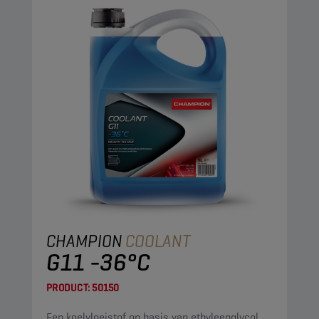
CHAMPION
COOLANT
G11 -36°C
PRODUCT:
50150
Een koelvloeistof op basis van ethyleenglycol.