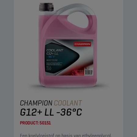
CHAMPION
COOLANT
G12+ LL -36°C
PRODUCT:
50151
Een koelvloeistof op basis van ethyleenglycol.