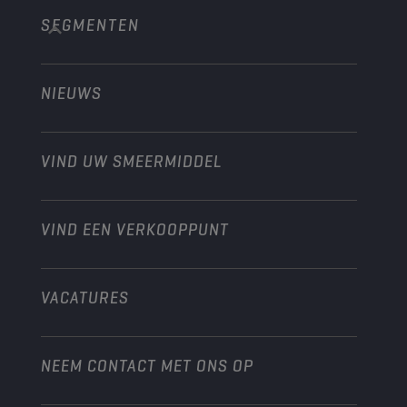
SEGMENTEN
Over ons
Bouw en mijnbouw
Technology
Landbouw
NIEUWS
Personenwagens
Ontdek onze motorsportpartners
Tuinbouw
Motorfiets
Laat je werkplaats groeien met Champion
Moto’s & ATV
VIND UW SMEERMIDDEL
Heavy-Duty
Distributeur worden
Industrie
VIND EEN VERKOOPPUNT
Scheepvaart
Andere
VACATURES
NEEM CONTACT MET ONS OP