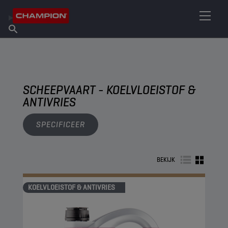
VIND UW SMEERMIDDEL
Vind een verkooppunt
Over Champion
Producten
Nederlands
Nieuws
SCHEEPVAART - KOELVLOEISTOF &
ANTIVRIES
SPECIFICEER
BEKIJK
KOELVLOEISTOF & ANTIVRIES