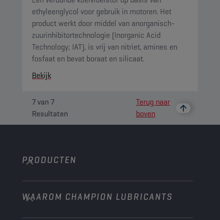
ethyleenglycol voor gebruik in motoren. Het
product werkt door middel van anorganisch-
zuurinhibitortechnologie (Inorganic Acid
Technology; IAT), is vrij van nitriet, amines en
fosfaat en bevat boraat en silicaat.
Bekijk
7
van
7
Terug naar
Resultaten
boven
PRODUCTEN
WAAROM CHAMPION LUBRICANTS
Personenwagens
Bussen & Vrachtwagens