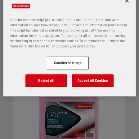
corrosiebeschermingstechnologie. Deze G12
evo-koelvloeistof kan worden gebruikt in G13-,
G12++-, G12+- en G11-toepassingen.
Our site enables script (e.g. cookies) that is able to read, store, and write
information on your browser and in your device. The information processed by
Bekijk
this script includes data related to your browsing activity. We use this
information for various purposes. You can reject all non-essential processing
by choosing to accept only necessary cookies. To personalize your choice and
learn more click Cookie Policy to adjust your preferences.
KOELVLOEISTOF & ANTIVRIES
Cookies Settings
Reject All
Accept All Cookies