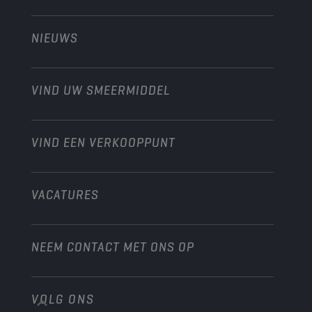
Technology
Landbouw
NIEUWS
Personenwagens
Ontdek onze motorsportpartners
Tuinbouw
Motorfiets
Laat je werkplaats groeien met Champion
Moto’s & ATV
VIND UW SMEERMIDDEL
Heavy-Duty
Distributeur worden
Industrie
VIND EEN VERKOOPPUNT
Scheepvaart
Andere
VACATURES
NEEM CONTACT MET ONS OP
VOLG ONS
info@championlubes.com