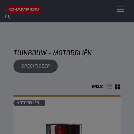
VIND UW SMEERMIDDEL
Vind een verkooppunt
Over Champion
Producten
Nederlands
Nieuws
TUINBOUW - MOTOROLIËN
SPECIFICEER
BEKIJK
MOTOROLIËN