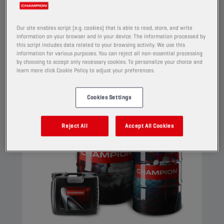
behoud van uitstekende reinigende en
dispergerende eigenschappen.
Our site enables script (e.g. cookies) that is able to read, store, and write
Bekijk
information on your browser and in your device. The information processed by
this script includes data related to your browsing activity. We use this
information for various purposes. You can reject all non-essential processing
by choosing to accept only necessary cookies. To personalize your choice and
learn more click Cookie Policy to adjust your preferences.
MOTOROLIËN
Cookies Settings
Reject All
Accept All Cookies