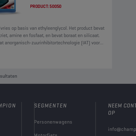
PRODUCT:
50050
ivries op basis van ethyleenglycol. Het product bevat
riet, amine en fosfaat, en bevat boraat en silicaat.
at anorganisch-zuurinhibitortechnologie (IAT) voor
nte bescherming van het koelsysteem.
sultaten
MPION
SEGMENTEN
NEEM CON
OP
Personenwagens
info@champ
Motorfiets