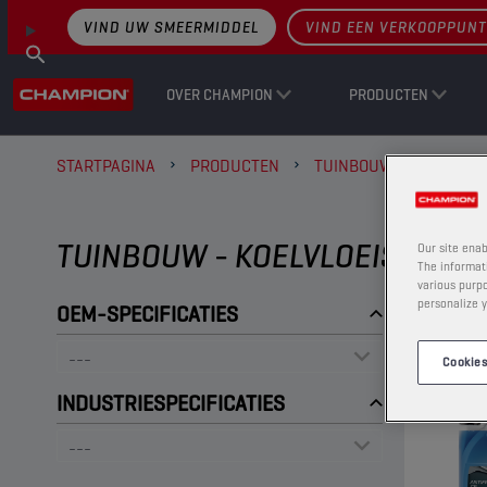
VIND UW SMEERMIDDEL
VIND EEN VERKOOPPUNT
OVER CHAMPION
PRODUCTEN
STARTPAGINA
PRODUCTEN
TUINBOUW
KOELVL
TUINBOUW - KOELVLOEISTOF &
Our site enab
The informati
various purpo
personalize y
OEM-SPECIFICATIES
Cookies
INDUSTRIESPECIFICATIES