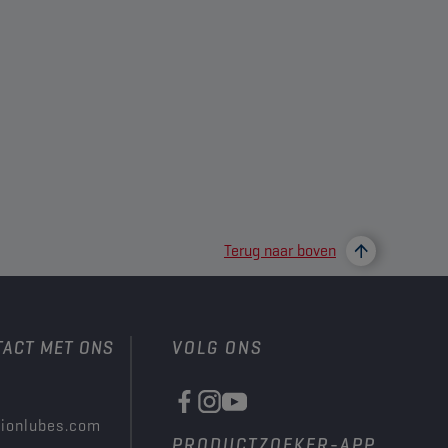
Terug naar boven
TACT MET ONS
VOLG ONS
ionlubes.com
PRODUCTZOEKER-APP