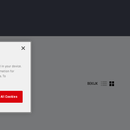
 in your device.
rmation for
s. To
BEKIJK
All Cookies