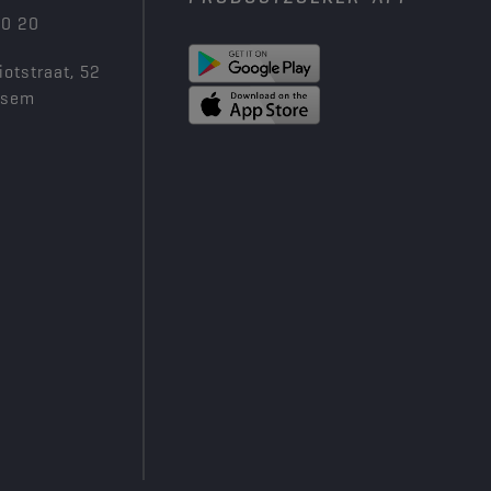
00 20
iotstraat, 52
ksem