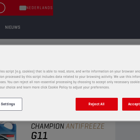
NEDERLANDS
NIEUWS
OEISTOF & ANTIVRIES
 ANTIVRIES
les script (e.g. cookies) that is able to read, store, and write information on your browser and
on processed by this script includes data related to your browsing activity. We use this info
ses. You can reject all non-essential processing by choosing to accept only necessary cookie
our choice and learn more click Cookie Policy to adjust your preferences.
 Settings
Reject All
Accept 
KOELVLOEISTOF & ANTIVRIES
CHAMPION
ANTIFREEZE
G11