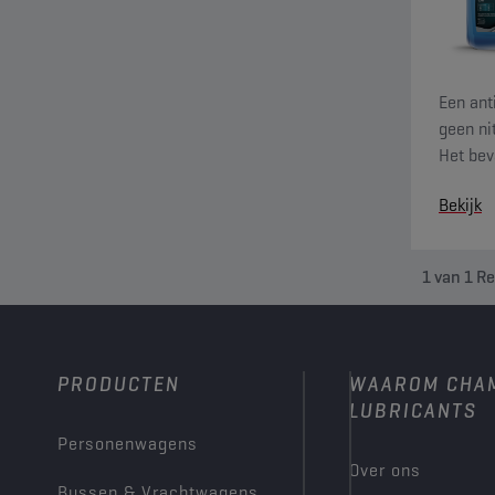
Een ant
geen nit
Het bev
permane
Bekijk
1
van
1
Re
PRODUCTEN
WAAROM CHA
LUBRICANTS
Personenwagens
Over ons
Bussen & Vrachtwagens