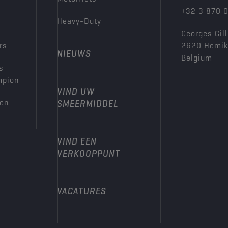
+32 3 870 
Heavy-Duty
Georges Gill
rs
2620 Hemi
NIEUWS
Belgium
s
mpion
VIND UW
den
SMEERMIDDEL
VIND EEN
VERKOOPPUNT
VACATURES