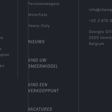
Personenwagens
info@champ
Motorfiets
+32 3 870 
Heavy-Duty
Georges Gill
rs
2620 Hemi
NIEUWS
Belgium
s
mpion
VIND UW
den
SMEERMIDDEL
VIND EEN
VERKOOPPUNT
VACATURES