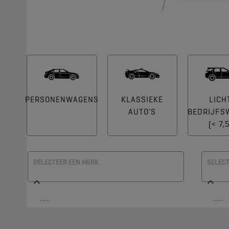
PERSONENWAGENS
KLASSIEKE
LICH
AUTO'S
BEDRIJFS
(< 7,
SELECTEER EEN MERK
SELECT