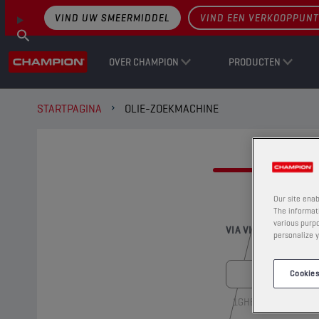
VIND UW SMEERMIDDEL
VIND EEN VERKOOPPUNT
OVER CHAMPION
PRODUCTEN
STARTPAGINA
OLIE-ZOEKMACHINE
VIND
Our site enab
The informati
various purpo
VIA VIN-NUMMER
personalize y
Cookies
1GHBH41JXMN1091