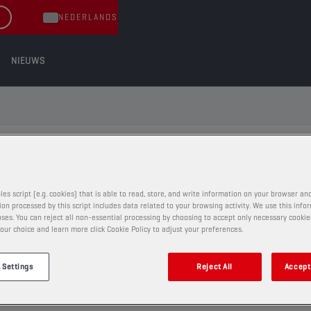
NEDERLANDS
NIEUWS
 HET JUISTE SMEERMIDDEL VOOR U
les script (e.g. cookies) that is able to read, store, and write information on your browser and
on processed by this script includes data related to your browsing activity. We use this info
ses. You can reject all non-essential processing by choosing to accept only necessary cookie
OP VOERTUIGTYPE
VOLLED
our choice and learn more click Cookie Policy to adjust your preferences.
 Settings
Reject All
Accept 
86
bijv: BMW 520d