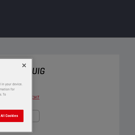
W VOERTUIG
 in your device.
rmation for
s. To
IGE ZOEKOPDRACHT
All Cookies