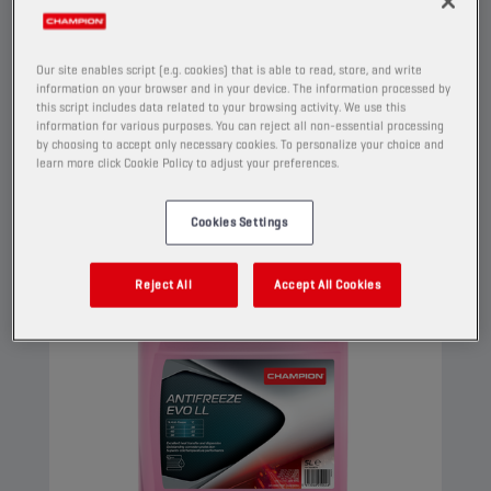
corrosiebeschermingstechnologie. Deze G12
evo-koelvloeistof kan worden gebruikt in G13-,
G12++-, G12+- en G11-toepassingen.
Our site enables script (e.g. cookies) that is able to read, store, and write
information on your browser and in your device. The information processed by
Bekijk
this script includes data related to your browsing activity. We use this
information for various purposes. You can reject all non-essential processing
by choosing to accept only necessary cookies. To personalize your choice and
learn more click Cookie Policy to adjust your preferences.
KOELVLOEISTOF & ANTIVRIES
Cookies Settings
Reject All
Accept All Cookies