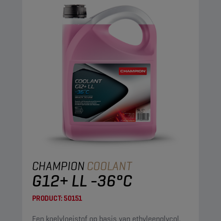
CHAMPION
COOLANT
G12+ LL -36°C
PRODUCT:
50151
Een koelvloeistof op basis van ethyleenglycol.