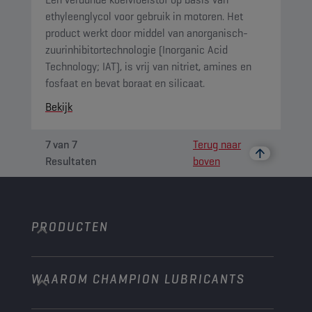
ethyleenglycol voor gebruik in motoren. Het
product werkt door middel van anorganisch-
zuurinhibitortechnologie (Inorganic Acid
Technology; IAT), is vrij van nitriet, amines en
fosfaat en bevat boraat en silicaat.
Bekijk
7
van
7
Terug naar
Resultaten
boven
PRODUCTEN
WAAROM CHAMPION LUBRICANTS
Personenwagens
Bussen & Vrachtwagens