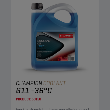
CHAMPION
COOLANT
G11 -36°C
PRODUCT:
50150
Een koelvloeistof op basis van ethyleenglycol.