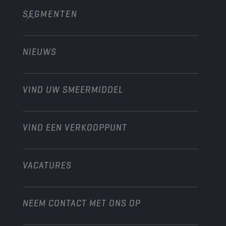
SEGMENTEN
Over ons
Bouw en mijnbouw
Technology
Landbouw
NIEUWS
Personenwagens
Ontdek onze motorsportpartners
Tuinbouw
Motorfiets
Laat je werkplaats groeien met Champion
Moto’s & ATV
VIND UW SMEERMIDDEL
Heavy-Duty
Distributeur worden
Industrie
VIND EEN VERKOOPPUNT
Scheepvaart
Andere
VACATURES
NEEM CONTACT MET ONS OP