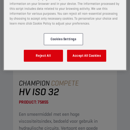
information on your browser and in your device. The information processed by
this script includes data related to your browsing activity. We use this
information for various purposes. You can reject all non-essential processing
by choosing to accept only necessary cookies. To personalize your choice and
learn more click Cookie Policy to adjust your preferences.
Cookies Settings
Reject All
Accept All Cookies
CHAMPION
COMPETE
HV ISO 32
PRODUCT:
75855
Een smeermiddel met een hoge
viscositeitsindex, bedoeld voor gebruik in
hydraulische circuits. Vertoont een goede