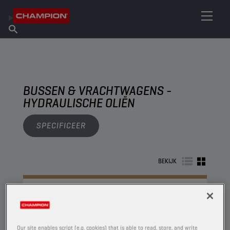
VIND UW SMEERMIDDEL
Vind een verkooppunt
Over Champion
Producten
Nederlands
Nieuws
BUSSEN & VRACHTWAGENS -
HYDRAULISCHE OLIËN
SPECIFICEER
BEKIJK
HYDRAULISCHE OLIËN
Our site enables script (e.g. cookies) that is able to read, store, and write