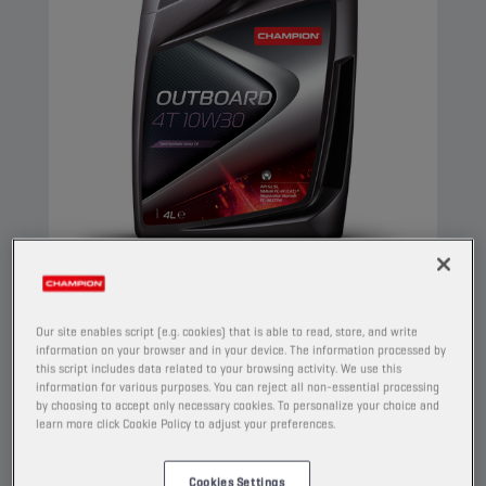
CHAMPION
OUTBOARD
4T 10W30
Our site enables script (e.g. cookies) that is able to read, store, and write
information on your browser and in your device. The information processed by
PRODUCT:
1925
this script includes data related to your browsing activity. We use this
information for various purposes. You can reject all non-essential processing
Dit is een semi-synthetische motorolie voor 4-
by choosing to accept only necessary cookies. To personalize your choice and
taktmotoren, die voldoet aan de vereisten van
learn more click Cookie Policy to adjust your preferences.
NMMA FC-W. De olie bevat een pakket met
molybdeen/zink-technologie dat slijtage
Cookies Settings