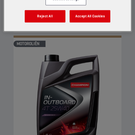
tegengaat en biedt een gedegen bescherming
tegen corrosie.
Reject All
Accept All Cookies
Bekijk
MOTOROLIËN