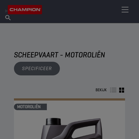
VIND UW SMEERMIDDEL
Vind een verkooppunt
Over Champion
Producten
Nederlands
Nieuws
SCHEEPVAART - MOTOROLIËN
SPECIFICEER
BEKIJK
MOTOROLIËN