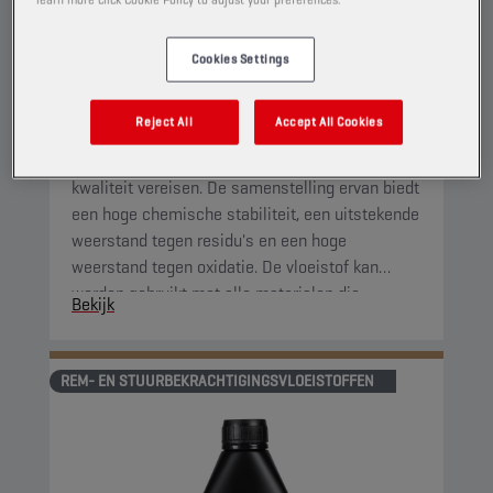
CHAMPION
BRAKE FLUID
DOT 5.1
Cookies Settings
PRODUCT:
5038
Reject All
Accept All Cookies
Synthetische remvloeistof bedoeld voor
hydraulische remsystemen die een superieure
kwaliteit vereisen. De samenstelling ervan biedt
een hoge chemische stabiliteit, een uitstekende
weerstand tegen residu's en een hoge
weerstand tegen oxidatie. De vloeistof kan
worden gebruikt met alle materialen die
Bekijk
normaal gesproken worden gebruikt in
remsystemen.
REM- EN STUURBEKRACHTIGINGSVLOEISTOFFEN