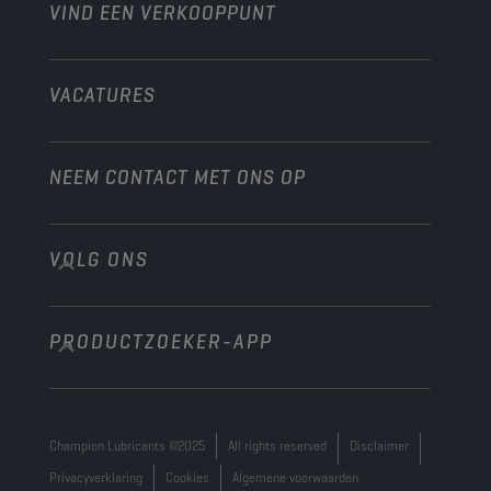
VIND EEN VERKOOPPUNT
Scheepvaart
Andere
VACATURES
NEEM CONTACT MET ONS OP
VOLG ONS
info@championlubes.com
+32 3 870 00 20
PRODUCTZOEKER-APP
Georges Gilliotstraat, 52 2620 Hemiksem
Belgium
Champion Lubricants ©2025
All rights reserved
Disclaimer
Privacyverklaring
Cookies
Algemene voorwaarden