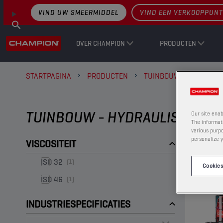
VIND UW SMEERMIDDEL
VIND EEN VERKOOPPUNT
OVER CHAMPION
PRODUCTEN
STARTPAGINA
PRODUCTEN
TUINBOUW
HYDRAU
TUINBOUW - HYDRAULISCHE OL
Our site enab
The informati
various purpo
personalize y
VISCOSITEIT
ISO 32
(1)
Cookies
ISO 46
(1)
INDUSTRIESPECIFICATIES