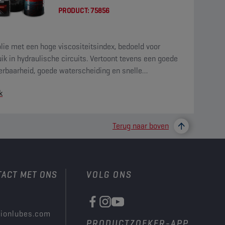
PRODUCT:
75856
lie met een hoge viscositeitsindex, bedoeld voor
ik in hydraulische circuits. Vertoont tevens een goede
eerbaarheid, goede waterscheiding en snelle
afscheiding.
k
Terug naar boven
TACT MET ONS
VOLG ONS
ionlubes.com
PRODUCTZOEKER-APP