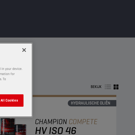
 in your device.
rmation for
s. To
BEKIJK
All Cookies
HYDRAULISCHE OLIËN
CHAMPION
COMPETE
HV ISO 46