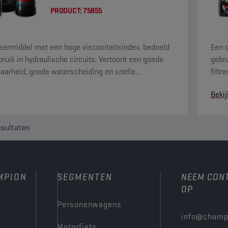
PRODUCT:
75855
ermiddel met een hoge viscositeitsindex, bedoeld
Een o
bruik in hydraulische circuits. Vertoont een goede
gebru
rbaarheid, goede waterscheiding en snelle
filtr
scheiding.
lucht
Bekij
sultaten
MPION
SEGMENTEN
NEEM CON
OP
Personenwagens
info@champ
Motorfiets