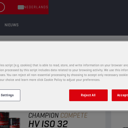
NEDERLANDS
NIEUWS
LISCHE OLIËN
IËN
les script (e.g. cookies) that is able to read, store, and write information on your browser and
on processed by this script includes data related to your browsing activity. We use this info
ses. You can reject all non-essential processing by choosing to accept only necessary cookie
our choice and learn more click Cookie Policy to adjust your preferences.
 Settings
Reject All
Accept 
HYDRAULISCHE OLIËN
CHAMPION
COMPETE
HV ISO 32