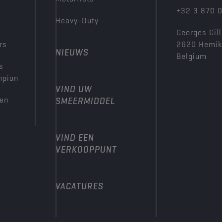
+32 3 870 
Heavy-Duty
Georges Gill
rs
2620 Hemi
NIEUWS
Belgium
s
mpion
VIND UW
den
SMEERMIDDEL
VIND EEN
VERKOOPPUNT
VACATURES