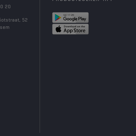
00 20
iotstraat, 52
ksem