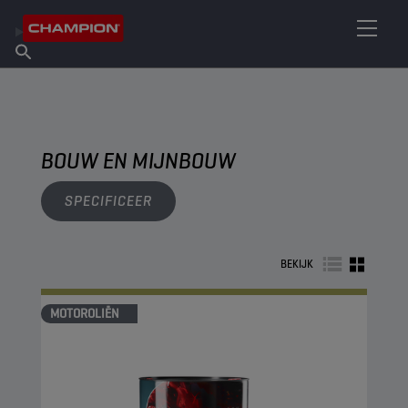
VIND UW SMEERMIDDEL
Vind een verkooppunt
Over Champion
Producten
Nederlands
Nieuws
BOUW EN MIJNBOUW
SPECIFICEER
BEKIJK
MOTOROLIËN