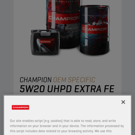
CHAMPION
OEM SPECIFIC
5W20 UHPD EXTRA FE
PRODUCT:
65639
Deze volledig synthetische motorolie is
ontwikkeld om stabiele olieprestaties te
Our site enables script (e.g. cookies) that is able to read, store, and write
combineren met een uitstekende
information on your browser and in your device. The information processed by
this script includes data related to your browsing activity. We use this
motorbescherming. De ultradunne