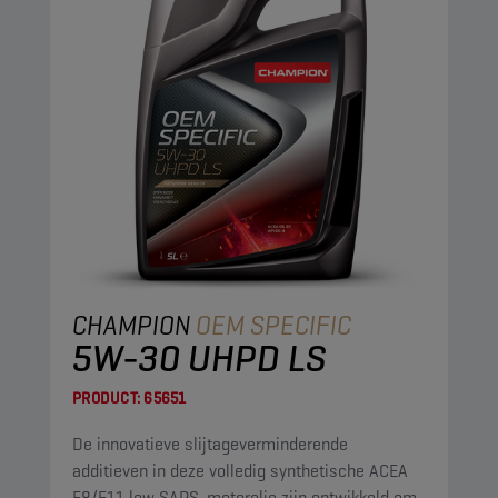
CHAMPION
OEM SPECIFIC
5W-30 UHPD LS
PRODUCT:
65651
De innovatieve slijtageverminderende
additieven in deze volledig synthetische ACEA
E8/E11 low SAPS-motorolie zijn ontwikkeld om