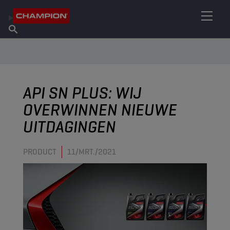
VIND UW SMEERMIDDEL
Vind een verkooppunt
Over Champion
Producten
Nederlands
Nieuws
API SN PLUS: WIJ
OVERWINNEN NIEUWE
UITDAGINGEN
PRODUCT
11/MRT./2021