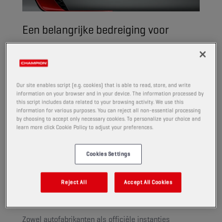
Een belangrijke bedreiging voor
krachtige motoren heeft geleid tot de
ontwikkeling van de API SN Plus-
aanvulling. Champion heeft reeds vier
Our site enables script (e.g. cookies) that is able to read, store, and write
producten opgewaardeerd volgens de
information on your browser and in your device. The information processed by
this script includes data related to your browsing activity. We use this
veeleisende specificaties van SN Plus.
information for various purposes. You can reject all non-essential processing
by choosing to accept only necessary cookies. To personalize your choice and
learn more click Cookie Policy to adjust your preferences.
Ervoor zorgen dat in elk voertuig de juiste motorolie
Cookies Settings
wordt gebruikt is een complexe materie. Sommige
auto's hebben een betere bescherming van de hete
motoronderdelen nodig, terwijl andere beter moeten
Reject All
Accept All Cookies
worden beschermd tegen afzettingen.
Zowel autofabrikanten als officiële instanties