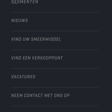
SEGMENTEN
Over ons
Bouw en mijnbouw
Technology
Landbouw
NIEUWS
Personenwagens
Ontdek onze motorsportpartners
Tuinbouw
Motorfiets
Laat je werkplaats groeien met Champion
Moto’s & ATV
VIND UW SMEERMIDDEL
Heavy-Duty
Distributeur worden
Industrie
VIND EEN VERKOOPPUNT
Scheepvaart
Andere
VACATURES
NEEM CONTACT MET ONS OP