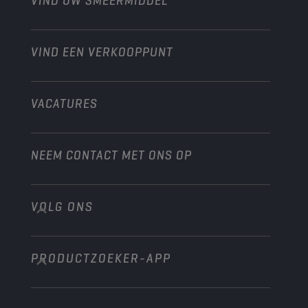
VIND UW SMEERMIDDEL
Heavy-Duty
Distributeur worden
Industrie
VIND EEN VERKOOPPUNT
Scheepvaart
Andere
VACATURES
NEEM CONTACT MET ONS OP
VOLG ONS
info@championlubes.com
+32 3 870 00 20
PRODUCTZOEKER-APP
Georges Gilliotstraat, 52 2620 Hemiksem
Belgium