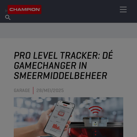
VIND UW SMEERMIDDEL
Vind een verkooppunt
Over Champion
Producten
Nederlands
Nieuws
PRO LEVEL TRACKER: DÉ
GAMECHANGER IN
SMEERMIDDELBEHEER
GARAGE
28/MEI/2025