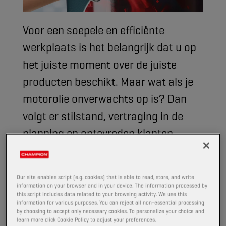
Voor een ​​soepele en efficiënte
werkplaats is het belangrijk dat u op
het juiste moment over de juiste
producten beschikt. Maar wat als je
motorolie onverwachts op is? Dan
volgt er stilstand, vertraging in de
planning en ontevreden klanten.
Daarom heeft Champion Lubricants
de handen ineen geslagen met
Our site enables script (e.g. cookies) that is able to read, store, and write
FoxInsights om
PRO Level Tracker
te
information on your browser and in your device. The information processed by
this script includes data related to your browsing activity. We use this
introduceren—een baanbrekend
information for various purposes. You can reject all non-essential processing
by choosing to accept only necessary cookies. To personalize your choice and
monitoringsysteem voor
learn more click Cookie Policy to adjust your preferences.