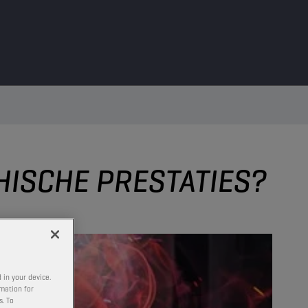
HISCHE PRESTATIES?
 in your device.
rmation for
s. To