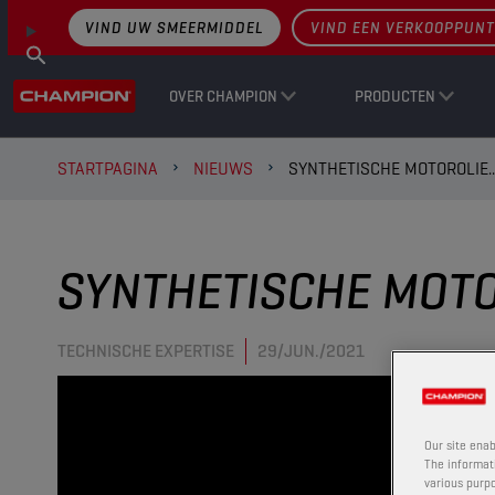
VIND UW SMEERMIDDEL
VIND EEN VERKOOPPUNT
OVER CHAMPION
PRODUCTEN
STARTPAGINA
NIEUWS
SYNTHETISCHE MOTOROLIE..
SYNTHETISCHE MOTOR
TECHNISCHE EXPERTISE
29/JUN./2021
Our site enab
The informati
various purpo