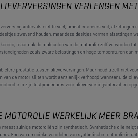
 OLIEVERVERSINGEN VERLENGEN ME
verversingsintervals niet te veel, omdat er anders vuil, afzettingen
deeltjes zwevend houden, maar deze deeltjes vormen afzettingen wan
n komen, maar ook de moleculen van de motorolie zelf verworden tot 
mstandigheden zoals zware belastingen en hoge temperaturen dan mi
elere prestatie tussen olieverversingen. Maar houd u zelf niet voor 
 van de motor slijten wordt aanzienlijk verhoogd wanneer u de olieve
motorolie in zijn testprocedures voor olieverversingsintervallen opg
HE MOTOROLIE WERKELIJK MEER BR
e meest zuinige motoroliën zijn synthetisch. Synthetische olie neigt 
gers. Een van de unieke voordelen van synthetische motorolie is da