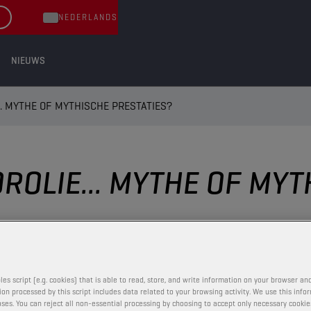
NEDERLANDS
NIEUWS
. MYTHE OF MYTHISCHE PRESTATIES?
OLIE... MYTHE OF MYT
les script (e.g. cookies) that is able to read, store, and write information on your browser and
on processed by this script includes data related to your browsing activity. We use this info
ses. You can reject all non-essential processing by choosing to accept only necessary cookie