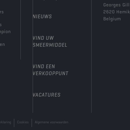
Georges Gill
rs
2620 Hemi
NIEUWS
Belgium
s
mpion
VIND UW
den
SMEERMIDDEL
VIND EEN
VERKOOPPUNT
VACATURES
rklaring
Cookies
Algemene voorwaarden