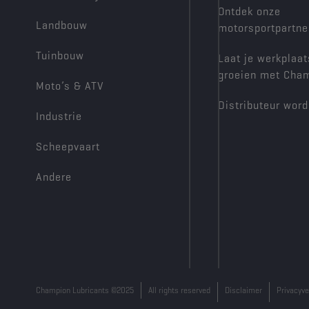
Ontdek onze
Landbouw
motorsportpartne
Tuinbouw
Laat je werkplaat
groeien met Cha
Moto’s & ATV
Distributeur wor
Industrie
Scheepvaart
Andere
Champion Lubricants ©2025
All rights reserved
Disclaimer
Privacyve