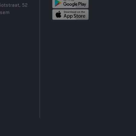
iotstraat, 52
ksem