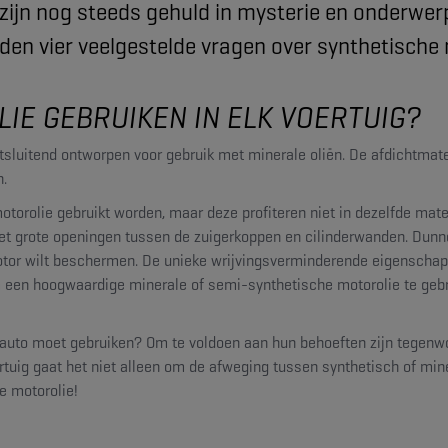
 zijn nog steeds gehuld in mysterie en onderwer
orden vier veelgestelde vragen over synthetische
IE GEBRUIKEN IN ELK VOERTUIG?
itsluitend ontworpen voor gebruik met minerale oliën. De afdichtmat
n.
orolie gebruikt worden, maar deze profiteren niet in dezelfde mat
t grote openingen tussen de zuigerkoppen en cilinderwanden. Dunne
motor wilt beschermen. De unieke wrijvingsverminderende eigenschap
aam een hoogwaardige minerale of semi-synthetische motorolie te ge
uw auto moet gebruiken? Om te voldoen aan hun behoeften zijn tegenw
tuig gaat het niet alleen om de afweging tussen synthetisch of mine
e motorolie!