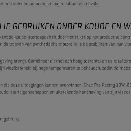
met een sterk en brandstofzuinig resultaat als gevolg!
OLIE GEBRUIKEN ONDER KOUDE EN
ent de koude-startcapaciteit door het etiket op het product te cont
n de troeven van synthetische motorolie is de stabiliteit van hun vis
geving brengt. Combineer dit met een hoog toerental en de resulter
t zijn vloeibaarheid bij hoge temperaturen te behouden, zodat de me
 die deze uitdagingen kunnen overwinnen. Onze Pro Racing 10W-60 is 
oude-starteigenschappen en uitstekende handhaving van zijn viscos
n gebruikt.