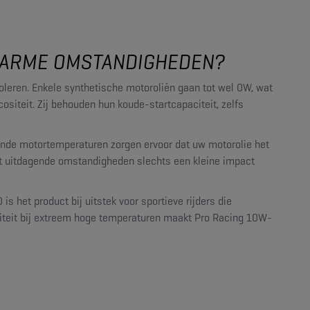
 WARME OMSTANDIGHEDEN?
roleren. Enkele synthetische motoroliën gaan tot wel 0W, wat
cositeit. Zij behouden hun koude-startcapaciteit, zelfs
ende motortemperaturen zorgen ervoor dat uw motorolie het
est uitdagende omstandigheden slechts een kleine impact
het product bij uitstek voor sportieve rijders die
iteit bij extreem hoge temperaturen maakt Pro Racing 10W-