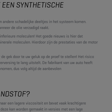
T EEN SYNTHETISCHE
 en andere schadelijke deeltjes in het systeem komen.
neer de olie verzadigd raakt.
inferieure moleculen! Het goede nieuws is hier dat
nerale moleculen. Hierdoor zijn de prestaties van de motor
de gek door te uw geluk op de proef te stellen! Het risico
rversing te lang uitstelt. De fabrikant van uw auto heeft
enomen, dus volg altijd de aanbevolen
ANDSTOF?
naar een lagere viscositeit en bevat vaak krachtigere
t deze kan worden gemaakt in versies met een lage