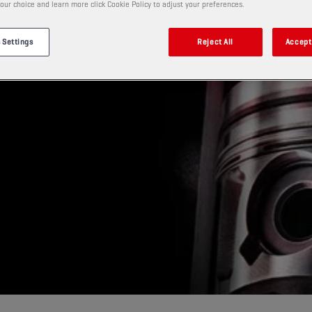
our choice and learn more click Cookie Policy to adjust your preferences.
 Settings
Reject All
Accept 