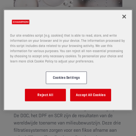
#nofilter mag dan prachtig klinken op
instagram, maar deze hashtag is niet
Our site enables script (e.g. cookies) that is able to read, store, and write
van toepassing wanneer het gaat om
information on your browser and in your device. The information processed by
this script includes data related to your browsing activity. We use this
voertuigen. Op de achtergrond werkt
information for various purposes. You can reject all non-essential processing
by choosing to accept only necessary cookies. To personalize your choice and
een legertje helden om het milieu te
learn more click Cookie Policy to adjust your preferences.
beschermen. Ontdek in deze blog hoe
Cookies Settings
nabehandelingssystemen werken!
Reject All
Accept All Cookies
Nieuwe technologieën maken effectievere
filtratiesystemen voor dieseluitlaatgassen mogelijk.
De DOC, het DPF en SCR zijn de resultaten van de
wereldwijde toename van milieubewustzijn. Deze drie
filtratiesystemen zorgen voor een fikse afname aan