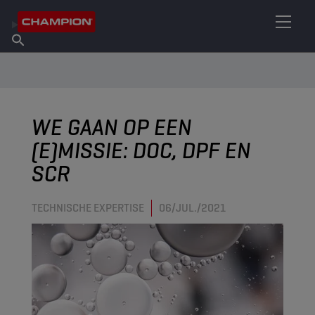
VIND UW SMEERMIDDEL
Vind een verkooppunt
Over Champion
Producten
Nederlands
Nieuws
WE GAAN OP EEN
(E)MISSIE: DOC, DPF EN
SCR
TECHNISCHE EXPERTISE
06/JUL./2021