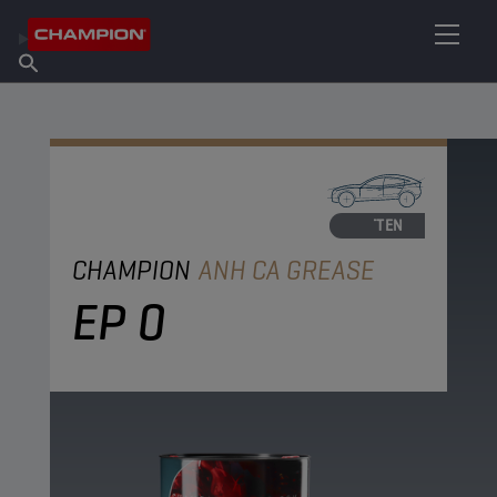
VIND UW SMEERMIDDEL
Vind een verkooppunt
Over Champion
Producten
Nederlands
Nieuws
VETTEN
CHAMPION
ANH CA GREASE
EP 0