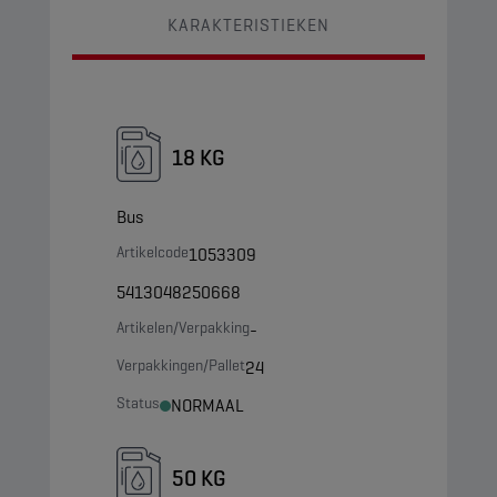
KARAKTERISTIEKEN
18 KG
Bus
Artikelcode
1053309
5413048250668
Artikelen/Verpakking
-
Verpakkingen/Pallet
24
Status
NORMAAL
50 KG