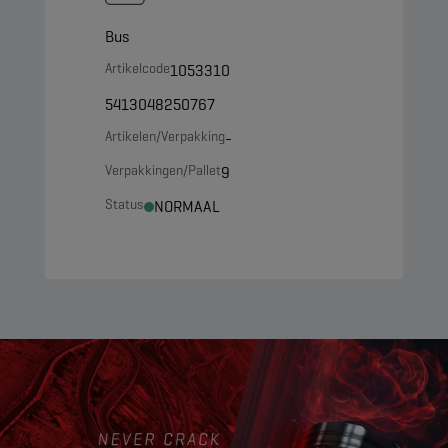
Bus
Artikelcode
1053310
5413048250767
Artikelen/Verpakking
-
Verpakkingen/Pallet
9
Status
NORMAAL