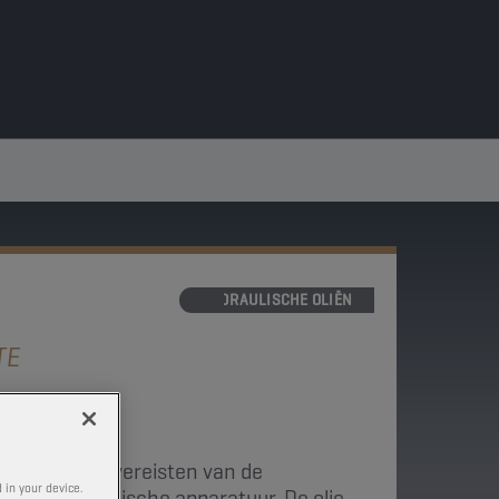
HYDRAULISCHE OLIËN
TE
oldoet aan de vereisten van de
 in your device.
en van hydraulische apparatuur. De olie