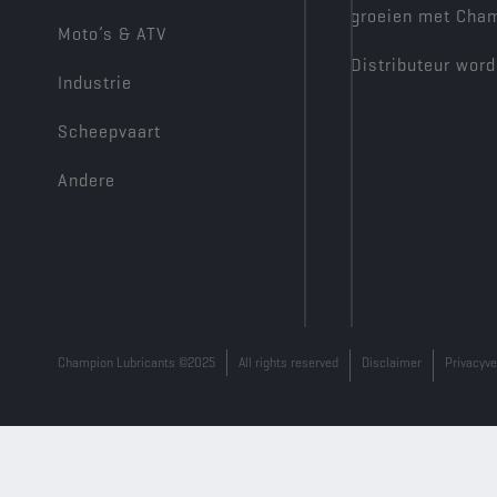
groeien met Cha
Moto’s & ATV
Distributeur wor
Industrie
Scheepvaart
Andere
Champion Lubricants ©2025
All rights reserved
Disclaimer
Privacyve