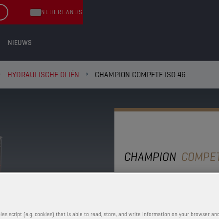
NEDERLANDS
NIEUWS
HYDRAULISCHE OLIËN
CHAMPION COMPETE ISO 46
CHAMPION
COMPE
ISO 46
Een minerale olie die v
les script (e.g. cookies) that is able to read, store, and write information on your browser and
belangrijkste fabrikant