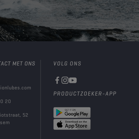
TACT MET ONS
VOLG ONS
ionlubes.com
PRODUCTZOEKER-APP
00 20
iotstraat, 52
ksem