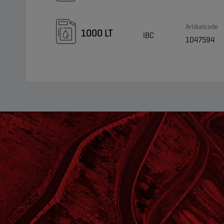
Artikelcode
1000 LT
IBC
1047594