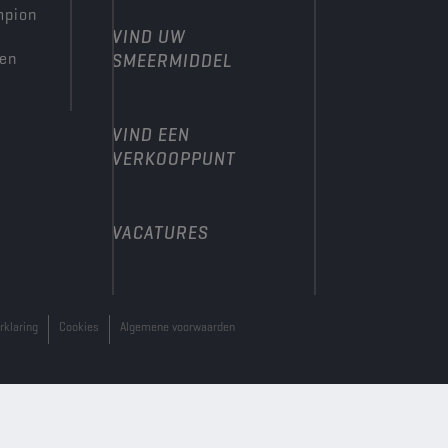
mpion
VIND UW
den
SMEERMIDDEL
VIND EEN
VERKOOPPUNT
VACATURES
rklaring
Cookies
Algemene voorwaarden