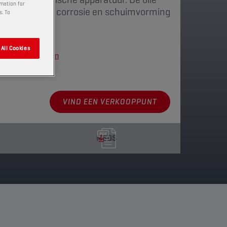
rmation for
jtage, oxidatie, corrosie en schuimvorming
s. To
All Cookies
kkingen weergeven
VIND EEN VERKOOPPUNT
MSDS