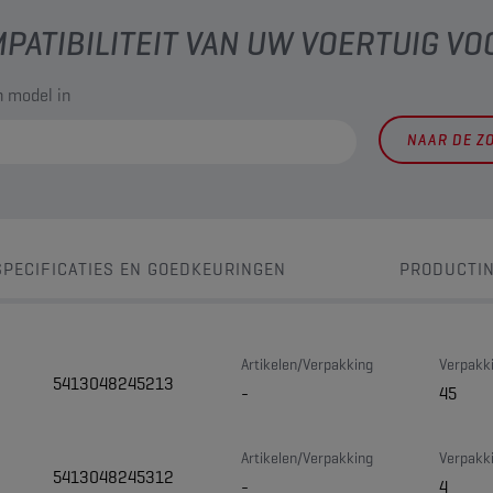
PATIBILITEIT VAN UW VOERTUIG VO
 model in
NAAR DE Z
SPECIFICATIES EN GOEDKEURINGEN
PRODUCTI
Artikelen/Verpakking
Verpakki
5413048245213
-
45
Artikelen/Verpakking
Verpakki
5413048245312
-
4