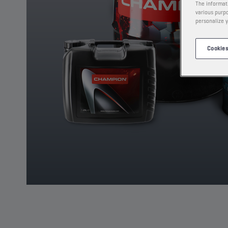
The informati
various purpo
personalize y
Cookies