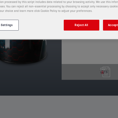
on processed by this script includes data related to your browsing activity. We use this info
bevat additieven die sli
ses. You can reject all non-essential processing by choosing to accept only necessary cookie
our choice and learn more click Cookie Policy to adjust your preferences.
tegengaan.
PRODUCT: 75836
 Settings
Reject All
Accept 
Leverbare volumes en verpa
TDS