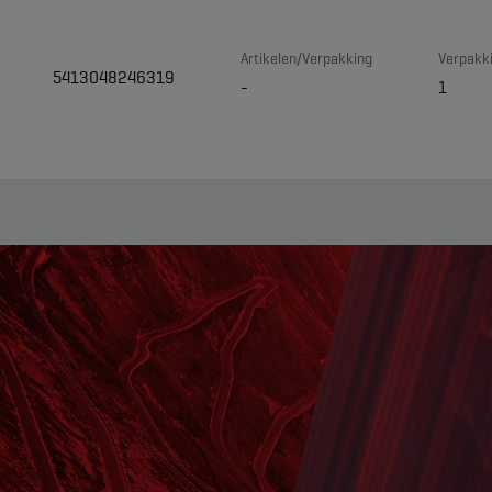
Artikelen/Verpakking
Verpakki
5413048246319
-
1