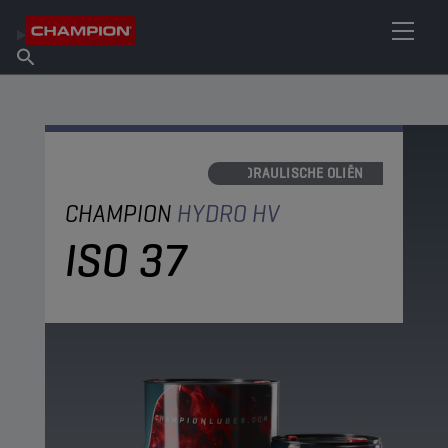
VIND UW SMEERMIDDEL
Vind een verkooppunt
Over Champion
Producten
Nederlands
Nieuws
HYDRAULISCHE OLIËN
CHAMPION
HYDRO HV
ISO 37