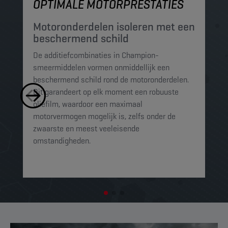
OPTIMALE MOTORPRESTATIES
M
Motoronderdelen isoleren met een
M
beschermend schild
t
De additiefcombinaties in Champion-
De
smeermiddelen vormen onmiddellijk een
sm
beschermend schild rond de motoronderdelen.
ko
Dit garandeert op elk moment een robuuste
mi
oliefilm, waardoor een maximaal
sc
motorvermogen mogelijk is, zelfs onder de
al
zwaarste en meest veeleisende
omstandigheden.