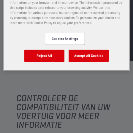
Leverbare volumes en verpakkingen weergeven
information on your browser and in your device. The information processed by
this script includes data related to your browsing activity. We use this
information for various purposes. You can reject all non-essential processing
by choosing to accept only necessary cookies. To personalize your choice and
VIND EEN VERKOOPPUNT
learn more click Cookie Policy to adjust your preferences.
Cookies Settings
TDS
MSDS
Reject All
Accept All Cookies
CONTROLEER DE
COMPATIBILITEIT VAN UW
VOERTUIG VOOR MEER
INFORMATIE