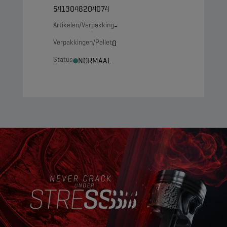
5413048204074
Artikelen/Verpakking
-
Verpakkingen/Pallet
0
Status
NORMAAL