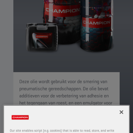
Deze olie wordt gebruikt voor de smering van
pneumatische gereedschappen. De olie bevat
additieven voor de verbetering van adhesie en
het tegengaan van roest, en een emulgator voor
het absorberen van vocht. Ook bevat de olie
anti-slijtage- en 'extreme-pressure'-additieven.
PRODUCT: 4523
Our site enables script (e.g. cookies) that is able to read, store, and write