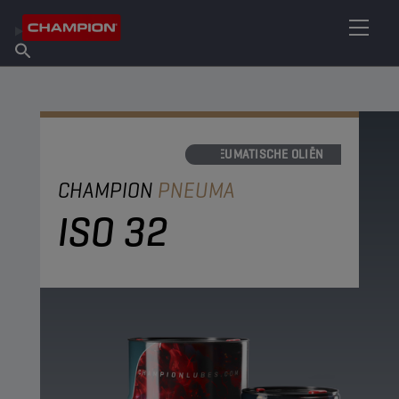
VIND UW SMEERMIDDEL
Vind een verkooppunt
Over Champion
Producten
Nederlands
Nieuws
PNEUMATISCHE OLIËN
CHAMPION
PNEUMA
ISO 32