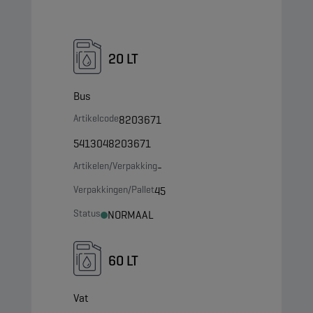
20 LT
Bus
Artikelcode
8203671
5413048203671
Artikelen/Verpakking
-
Verpakkingen/Pallet
45
Status
NORMAAL
60 LT
Vat