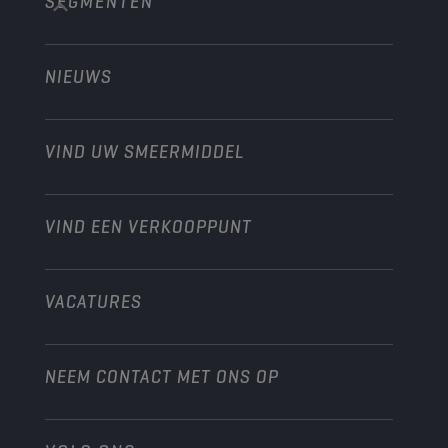
SEGMENTEN
Over ons
Bouw en mijnbouw
Technology
Landbouw
NIEUWS
Personenwagens
Ontdek onze motorsportpartners
Tuinbouw
Motorfiets
Laat je werkplaats groeien met Champion
Moto’s & ATV
VIND UW SMEERMIDDEL
Heavy-Duty
Distributeur worden
Industrie
VIND EEN VERKOOPPUNT
Scheepvaart
Andere
VACATURES
NEEM CONTACT MET ONS OP