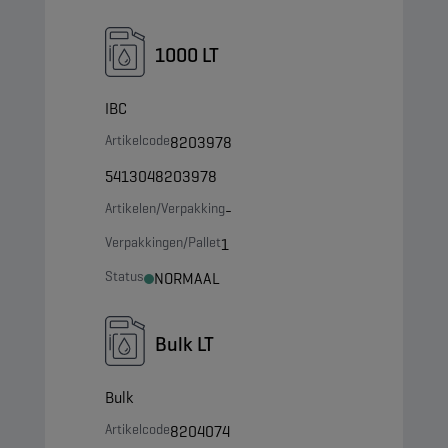
1000 LT
IBC
Artikelcode
8203978
5413048203978
Artikelen/Verpakking
-
Verpakkingen/Pallet
1
Status
NORMAAL
Bulk LT
Bulk
Artikelcode
8204074