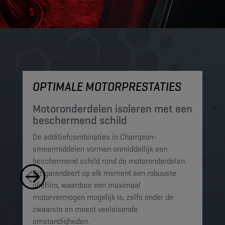
OPTIMALE MOTORPRESTATIES
M
Motoronderdelen isoleren met een
M
beschermend schild
t
De additiefcombinaties in Champion-
De
smeermiddelen vormen onmiddellijk een
sm
beschermend schild rond de motoronderdelen.
ko
Dit garandeert op elk moment een robuuste
mi
oliefilm, waardoor een maximaal
sc
motorvermogen mogelijk is, zelfs onder de
al
zwaarste en meest veeleisende
omstandigheden.