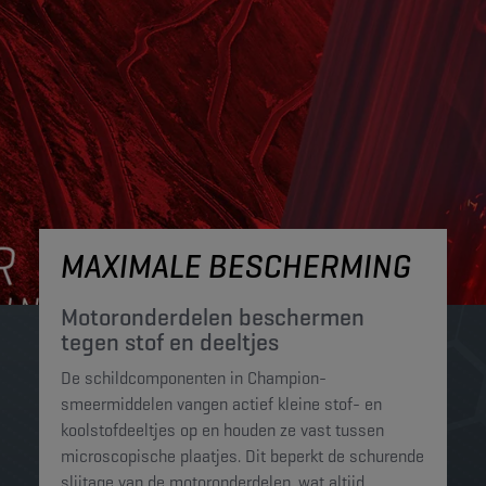
MAXIMALE BESCHERMING
Motoronderdelen beschermen
tegen stof en deeltjes​
De schildcomponenten in Champion-
smeermiddelen vangen actief kleine stof- en
koolstofdeeltjes op en houden ze vast tussen
microscopische plaatjes. Dit beperkt de schurende
slijtage van de motoronderdelen, wat altijd