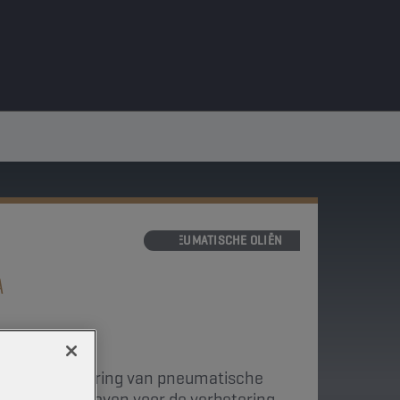
PNEUMATISCHE OLIËN
A
kt voor de smering van pneumatische
 bevat additieven voor de verbetering