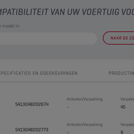
PATIBILITEIT VAN UW VOERTUIG VO
 model in
NAAR DE Z
SPECIFICATIES EN GOEDKEURINGEN
PRODUCTI
Artikelen/Verpakking
Verpakk
5413048202674
-
45
Artikelen/Verpakking
Verpakk
5413048202773
-
9