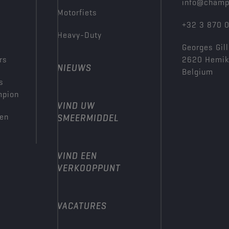
info@champ
Motorfiets
+32 3 870 
Heavy-Duty
Georges Gill
rs
2620 Hemi
NIEUWS
Belgium
s
mpion
VIND UW
den
SMEERMIDDEL
VIND EEN
VERKOOPPUNT
VACATURES