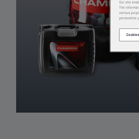
Our site enab
The informati
various purpo
personalize y
Cookies