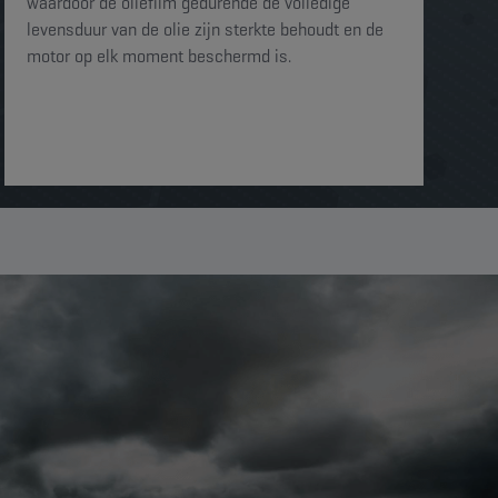
waardoor de oliefilm gedurende de volledige
levensduur van de olie zijn sterkte behoudt en de
motor op elk moment beschermd is. ​