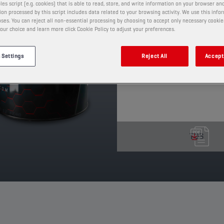
les script (e.g. cookies) that is able to read, store, and write information on your browser and
van adhesie en het teg
on processed by this script includes data related to your browsing activity. We use this info
ses. You can reject all non-essential processing by choosing to accept only necessary cookie
het absorberen van vocht
our choice and learn more click Cookie Policy to adjust your preferences.
'extreme-pressure'-add
PRODUCT: 4521
 Settings
Reject All
Accept 
Leverbare volumes en verpa
TDS