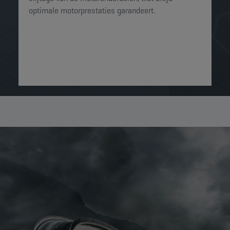
optimale motorprestaties garandeert.