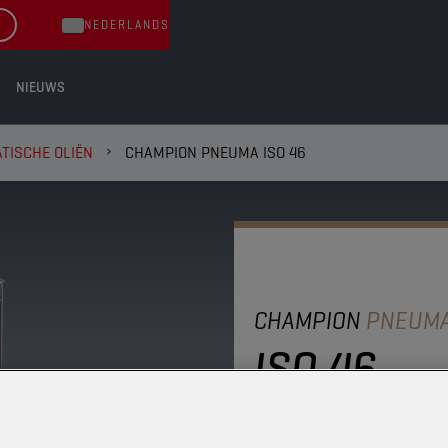
NEDERLANDS
NIEUWS
TISCHE OLIËN
CHAMPION PNEUMA ISO 46
CHAMPION
PNEUM
ISO 46
Deze olie wordt gebrui
gereedschappen. De olie