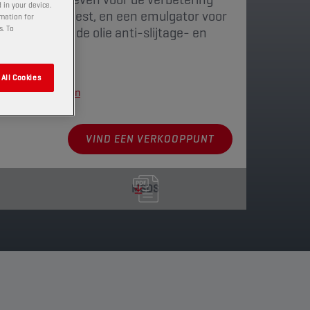
 in your device.
engaan van roest, en een emulgator voor
rmation for
s. To
. Ook bevat de olie anti-slijtage- en
itieven.
All Cookies
kkingen weergeven
VIND EEN VERKOOPPUNT
MSDS