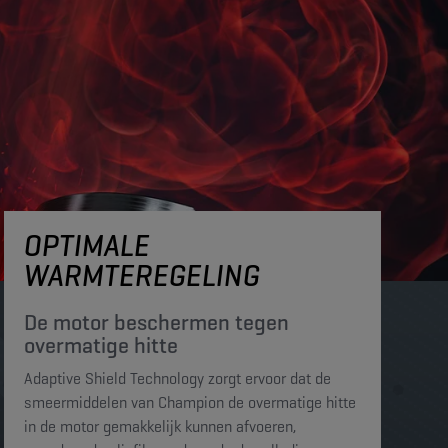
OPTIMALE
WARMTEREGELING
De motor beschermen tegen
overmatige hitte​​​
Adaptive Shield Technology zorgt ervoor dat de
smeermiddelen van Champion de overmatige hitte
in de motor gemakkelijk kunnen afvoeren,