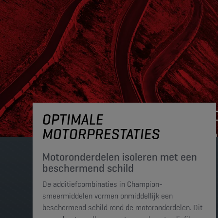
OPTIMALE
MOTORPRESTATIES
Motoronderdelen isoleren met een
beschermend schild
De additiefcombinaties in Champion-
smeermiddelen vormen onmiddellijk een
beschermend schild rond de motoronderdelen. Dit