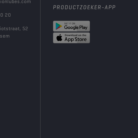
ionlubes.com
PRODUCTZOEKER-APP
00 20
iotstraat, 52
ksem