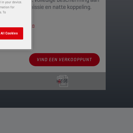
 in your device.
motor, transmissie en natte koppeling.
rmation for
s. To
kkingen weergeven
All Cookies
VIND EEN VERKOOPPUNT
MSDS