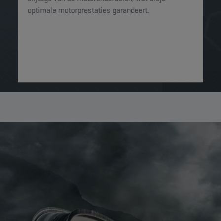
optimale motorprestaties garandeert.