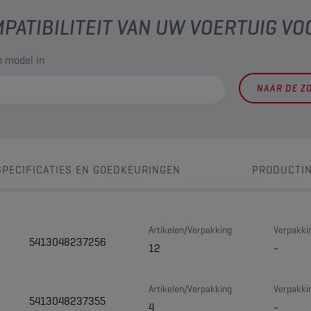
PATIBILITEIT VAN UW VOERTUIG VO
 model in
NAAR DE Z
SPECIFICATIES EN GOEDKEURINGEN
PRODUCTI
Artikelen/Verpakking
Verpakki
5413048237256
12
-
Artikelen/Verpakking
Verpakki
5413048237355
4
-