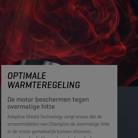
OPTIMALE
WARMTEREGELING
De motor beschermen tegen
overmatige hitte​​​
Adaptive Shield Technology zorgt ervoor dat de
smeermiddelen van Champion de overmatige hitte
in de motor gemakkelijk kunnen afvoeren,