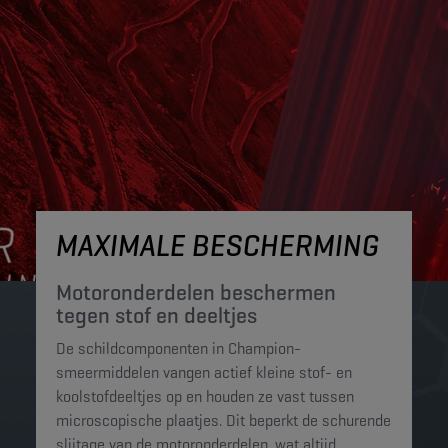
MAXIMALE BESCHERMING
Motoronderdelen beschermen
tegen stof en deeltjes​
De schildcomponenten in Champion-
smeermiddelen vangen actief kleine stof- en
koolstofdeeltjes op en houden ze vast tussen
microscopische plaatjes. Dit beperkt de schurende
slijtage van de motoronderdelen, wat altijd