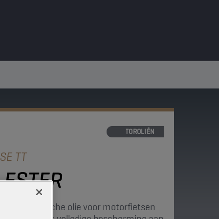
MOTOROLIËN
SE TT
 ESTER
i-synthetische olie voor motorfietsen
aties en biedt volledige bescherming aan