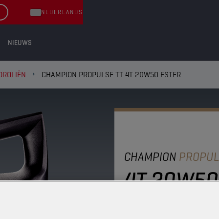
NEDERLANDS
NIEUWS
OROLIËN
CHAMPION PROPULSE TT 4T 20W50 ESTER
CHAMPION
PROPUL
4T 20W50
Deze baanbrekende, sem
verhoogt de motorprest