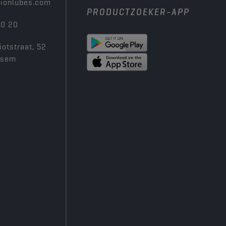
ionlubes.com
PRODUCTZOEKER-APP
00 20
iotstraat, 52
ksem