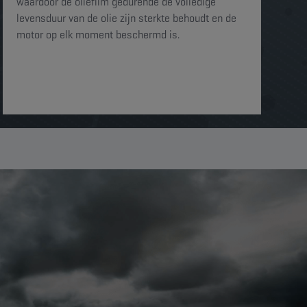
waardoor de oliefilm gedurende de volledige
levensduur van de olie zijn sterkte behoudt en de
motor op elk moment beschermd is. ​