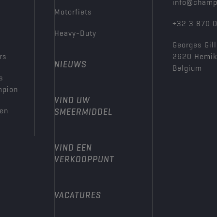
info@champ
Motorfiets
+32 3 870 
Heavy-Duty
Georges Gill
rs
2620 Hemi
NIEUWS
Belgium
s
mpion
VIND UW
den
SMEERMIDDEL
VIND EEN
VERKOOPPUNT
VACATURES