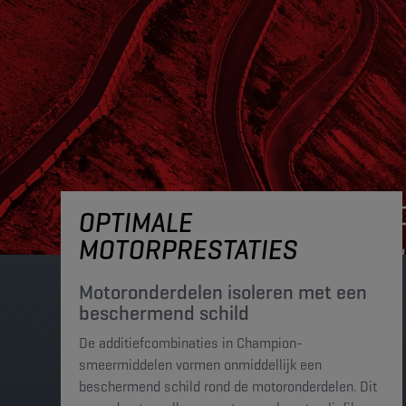
OPTIMALE
MOTORPRESTATIES
Motoronderdelen isoleren met een
beschermend schild
De additiefcombinaties in Champion-
smeermiddelen vormen onmiddellijk een
beschermend schild rond de motoronderdelen. Dit