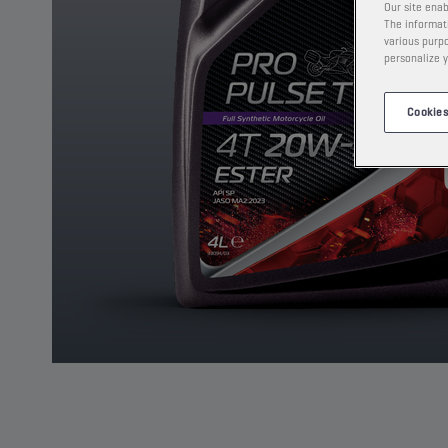
Our site enab
The informati
various purpo
personalize y
Cookies