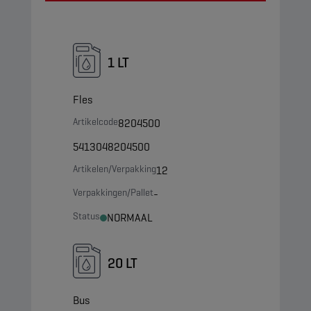
1 LT
Fles
Artikelcode
8204500
5413048204500
Artikelen/Verpakking
12
Verpakkingen/Pallet
-
Status
NORMAAL
20 LT
Bus