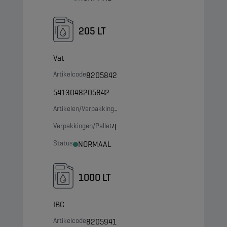
205 LT
Vat
Artikelcode
8205842
5413048205842
Artikelen/Verpakking
-
Verpakkingen/Pallet
4
Status
NORMAAL
1000 LT
IBC
Artikelcode
8205941