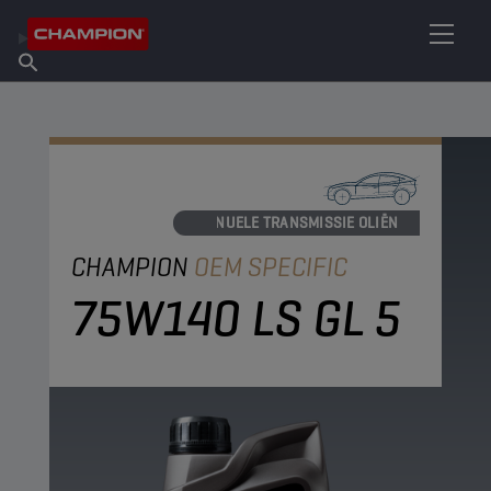
VIND UW SMEERMIDDEL
Vind een verkooppunt
Over Champion
Producten
Nederlands
Nieuws
MANUELE TRANSMISSIE OLIËN
CHAMPION
OEM SPECIFIC
75W140 LS GL 5