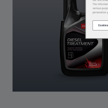
Our site enab
The informati
various purpo
personalize y
Cookies