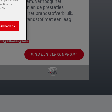
randstofsysteem, verhoogt het
 in your device.
rmation for
 het vermogen en de prestaties.
s. To
g en verlaagt het brandstofverbruik.
n geval van brandstof met een laag
All Cookies
kkingen weergeven
VIND EEN VERKOOPPUNT
MSDS