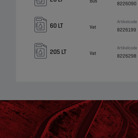
Bus
8226090
Artikelcode
60 LT
Vat
8226199
Artikelcode
205 LT
Vat
8226298