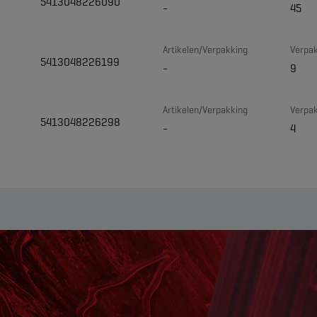
5413048226090
-
45
Artikelen/Verpakking
Verpak
5413048226199
-
9
Artikelen/Verpakking
Verpak
5413048226298
-
4