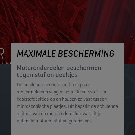
MAXIMALE BESCHERMING
Motoronderdelen beschermen
tegen stof en deeltjes​
De schildcomponenten in Champion-
smeermiddelen vangen actief kleine stof- en
koolstofdeeltjes op en houden ze vast tussen
microscopische plaatjes. Dit beperkt de schurende
slijtage van de motoronderdelen, wat altijd
optimale motorprestaties garandeert.