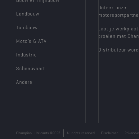
Bouw en mijnbouw
Ontdek onze
Landbouw
motorsportpartne
Tuinbouw
Laat je werkplaat
groeien met Cha
Moto’s & ATV
Distributeur wor
Industrie
Scheepvaart
Andere
Champion Lubricants ©2025
All rights reserved
Disclaimer
Privacyve