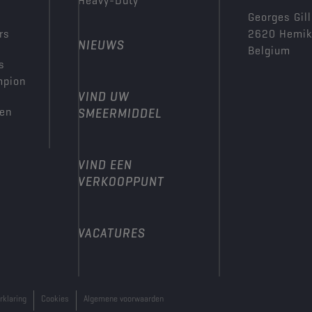
Heavy-Duty
Georges Gill
rs
2620 Hemi
NIEUWS
Belgium
s
mpion
VIND UW
den
SMEERMIDDEL
VIND EEN
VERKOOPPUNT
VACATURES
rklaring
Cookies
Algemene voorwaarden