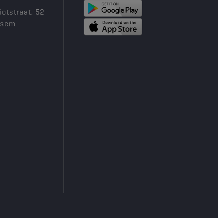
iotstraat, 52
ksem