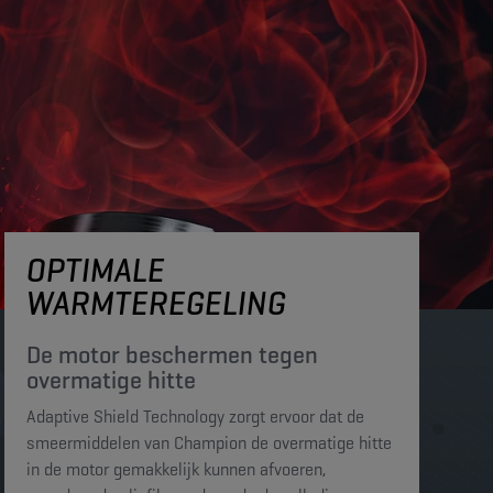
OPTIMALE
WARMTEREGELING
De motor beschermen tegen
overmatige hitte​​​
Adaptive Shield Technology zorgt ervoor dat de
smeermiddelen van Champion de overmatige hitte
in de motor gemakkelijk kunnen afvoeren,