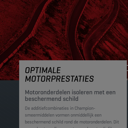
OPTIMALE
MOTORPRESTATIES
Motoronderdelen isoleren met een
beschermend schild
De additiefcombinaties in Champion-
smeermiddelen vormen onmiddellijk een
beschermend schild rond de motoronderdelen. Dit