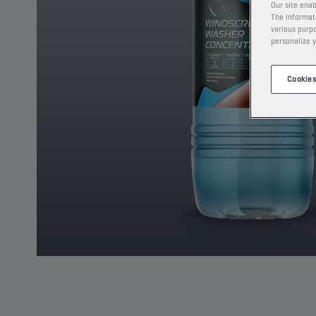
Our site enab
The informati
various purpo
personalize y
Cookies