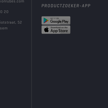
ionlubes.com
PRODUCTZOEKER-APP
00 20
iotstraat, 52
ksem