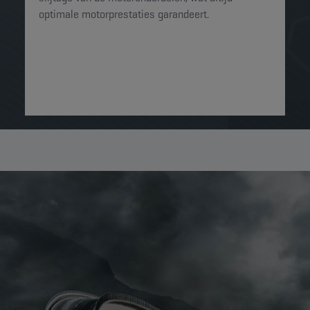
optimale motorprestaties garandeert.