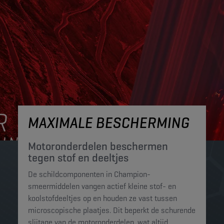
MAXIMALE BESCHERMING
Motoronderdelen beschermen
tegen stof en deeltjes​
De schildcomponenten in Champion-
smeermiddelen vangen actief kleine stof- en
koolstofdeeltjes op en houden ze vast tussen
microscopische plaatjes. Dit beperkt de schurende
slijtage van de motoronderdelen, wat altijd