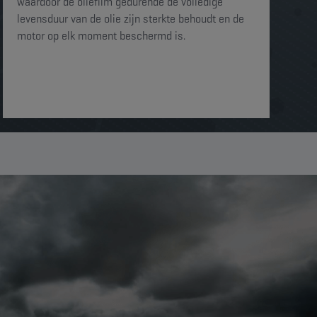
waardoor de oliefilm gedurende de volledige
levensduur van de olie zijn sterkte behoudt en de
motor op elk moment beschermd is. ​