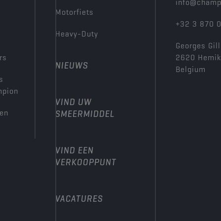
info@champ
Motorfiets
+32 3 870 
Heavy-Duty
Georges Gill
rs
2620 Hemi
NIEUWS
Belgium
s
mpion
VIND UW
den
SMEERMIDDEL
VIND EEN
VERKOOPPUNT
VACATURES