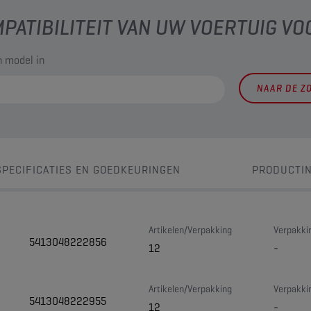
PATIBILITEIT VAN UW VOERTUIG VO
 model in
NAAR DE Z
SPECIFICATIES EN GOEDKEURINGEN
PRODUCTI
Artikelen/Verpakking
Verpakki
5413048222856
12
-
Artikelen/Verpakking
Verpakki
5413048222955
12
-