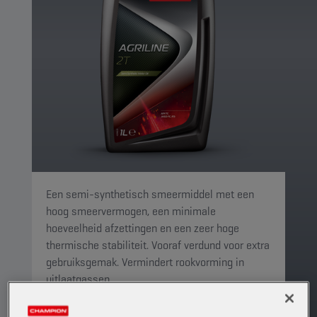
Een semi-synthetisch smeermiddel met een
hoog smeervermogen, een minimale
hoeveelheid afzettingen en een zeer hoge
thermische stabiliteit. Vooraf verdund voor extra
gebruiksgemak. Vermindert rookvorming in
uitlaatgassen.
PRODUCT: 1910