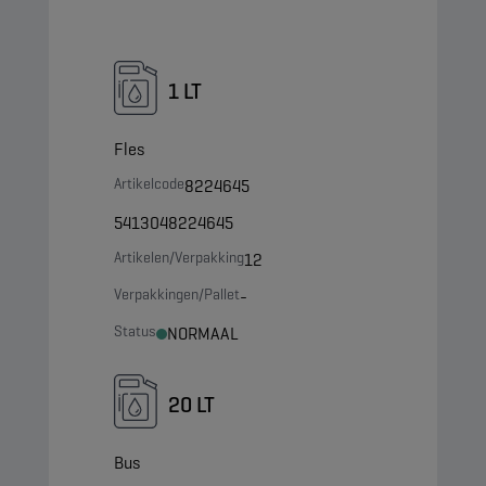
1 LT
Fles
Artikelcode
8224645
5413048224645
Artikelen/Verpakking
12
Verpakkingen/Pallet
-
Status
NORMAAL
20 LT
Bus