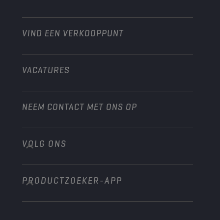
Heavy-Duty
Distributeur worden
Industrie
VIND EEN VERKOOPPUNT
Scheepvaart
Andere
VACATURES
NEEM CONTACT MET ONS OP
VOLG ONS
info@championlubes.com
+32 3 870 00 20
PRODUCTZOEKER-APP
Georges Gilliotstraat, 52 2620 Hemiksem
Belgium