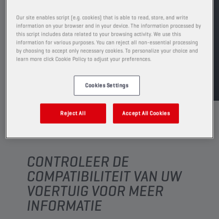
Leverbare volumes en verpakkingen weergeven
Our site enables script (e.g. cookies) that is able to read, store, and write
information on your browser and in your device. The information processed by
VIND EEN VERKOOPPUNT
this script includes data related to your browsing activity. We use this
information for various purposes. You can reject all non-essential processing
by choosing to accept only necessary cookies. To personalize your choice and
learn more click Cookie Policy to adjust your preferences.
TDS
MSDS
Cookies Settings
Reject All
Accept All Cookies
CONTROLEER DE
COMPATIBILITEIT VAN UW
VOERTUIG VOOR MEER
INFORMATIE