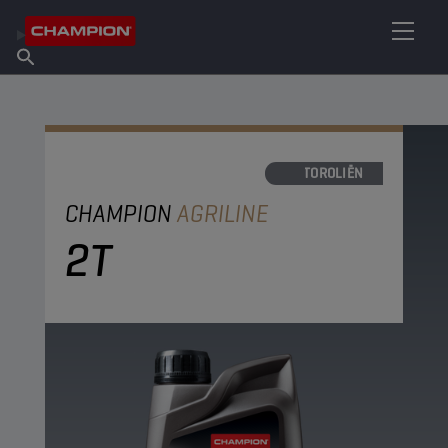
VIND UW SMEERMIDDEL
Vind een verkooppunt
Over Champion
Producten
Nederlands
Nieuws
MOTOROLIËN
CHAMPION
AGRILINE
2T