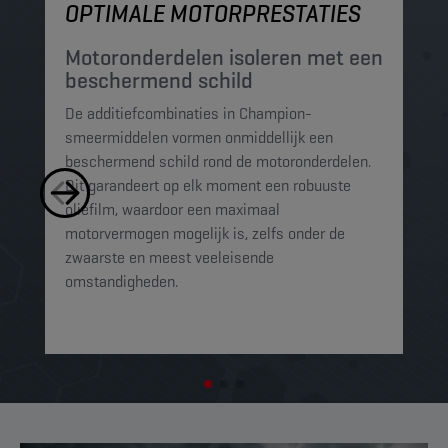
OPTIMALE MOTORPRESTATIES
M
Motoronderdelen isoleren met een
M
beschermend schild
t
De additiefcombinaties in Champion-
De
smeermiddelen vormen onmiddellijk een
sm
beschermend schild rond de motoronderdelen.
ko
Dit garandeert op elk moment een robuuste
mi
oliefilm, waardoor een maximaal
sc
motorvermogen mogelijk is, zelfs onder de
al
zwaarste en meest veeleisende
omstandigheden.