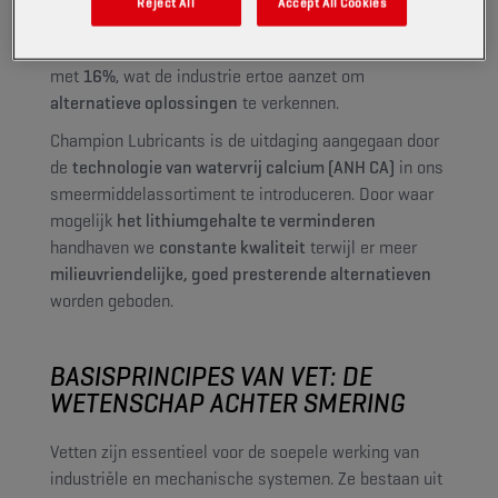
Reject All
Accept All Cookies
tot hogere kosten en leveringsproblemen. Sinds 2023
is de wereldwijde productie van lithiumvet gedaald
met
16%
, wat de industrie ertoe aanzet om
alternatieve oplossingen
te verkennen.
Champion Lubricants is de uitdaging aangegaan door
de
technologie van watervrij calcium (ANH CA)
in ons
smeermiddelassortiment te introduceren. Door waar
mogelijk
het lithiumgehalte te verminderen
handhaven we
constante kwaliteit
terwijl er meer
milieuvriendelijke, goed presterende alternatieven
worden geboden.
BASISPRINCIPES VAN VET: DE
WETENSCHAP ACHTER SMERING
Vetten zijn essentieel voor de soepele werking van
industriële en mechanische systemen. Ze bestaan uit