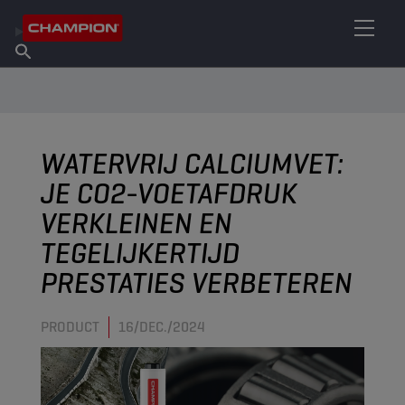
VIND UW SMEERMIDDEL
Vind een verkooppunt
Over Champion
Producten
Nederlands
Nieuws
WATERVRIJ CALCIUMVET:
JE CO2-VOETAFDRUK
VERKLEINEN EN
TEGELIJKERTIJD
PRESTATIES VERBETEREN
PRODUCT
16/DEC./2024