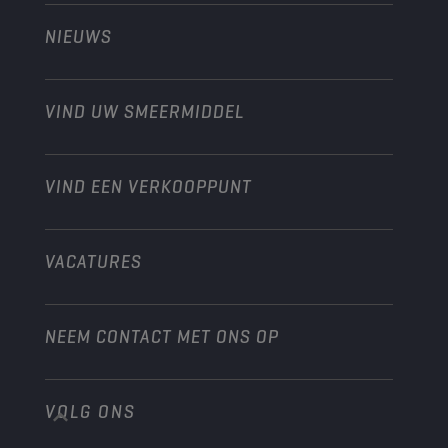
Technology
Landbouw
NIEUWS
Personenwagens
Ontdek onze motorsportpartners
Tuinbouw
Motorfiets
Laat je werkplaats groeien met Champion
Moto’s & ATV
VIND UW SMEERMIDDEL
Heavy-Duty
Distributeur worden
Industrie
VIND EEN VERKOOPPUNT
Scheepvaart
Andere
VACATURES
NEEM CONTACT MET ONS OP
VOLG ONS
info@championlubes.com