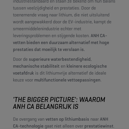
industriestandaard en staan ze bekend om hun balans
tussen veelzijdigheid en prestaties. Door de
toenemende vraag naar lithium, die niet uitsluitend
wordt aangewakkerd door de EV-industrie, kampt de
smeermiddelenindustrie echter met
leveringsproblemen en stijgende kosten.
ANH CA-
vetten bieden een duurzaam alternatief met hoge
prestaties dat moeilijk te verslaan is.
Door de
superieure waterbestendigheid
,
mechanische stabiliteit
en
kleinere ecologische
voetafdruk
is dit lithiumvrije alternatief de ideale
keuze voor
multifunctionele vettoepassingen
.
'THE BIGGER PICTURE'
: WAAROM
ANH CA BELANGRIJK IS
De overgang van
vetten op lithiumbasis
naar
ANH
CA-technologie
gaat niet alleen over
prestatiewinst
.