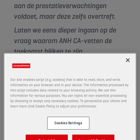
aan de prestatieverwachtingen
voldoet, maar deze zelfs overtreft.
Laten we eens dieper ingaan op de
vraag waarom ANH CA-vetten de
toekomst blijken te zijn.
DE VERSCHUIVING VAN DE
VETMARKT: AANPASSEN AAN DE
Our site enables script (e.g. cookies) that is able to read, store, and write
information on your browser and in your device. The information processed by
MODERNE REALITEIT
this script includes data related to your browsing activity. We use this
information for various purposes. You can reject all non-essential processing
Tientallen jaren waren
vetten op lithiumbasis
de
by choosing to accept only necessary cookies. To personalize your choice and
learn more click Cookie Policy to adjust your preferences.
industriële gouden standaard
, gewaardeerd om hun
thermische stabiliteit en betrouwbaarheid. De
toenemende vraag naar lithium, die grotendeels wordt
Cookies Settings
aangestuurd door de groei van de
productie van
accu's voor elektrische voertuigen (EV)
, heeft geleid